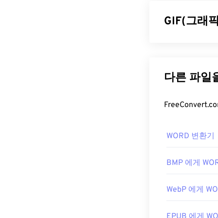
GIF(그래
GIF(Graphics 
지를 형성하는 
압축을
사용하며,
댓글, 그리고 
많이 사용됩니다
GIF 파일
WORD 변환기
거의 모든 웹 
있습니다. 또한 G
Flash
보다 더 
BMP 에게 WO
WebP 에게 W
GIF는 거의 모
집 목적으로 GI
EPUB 에게 W