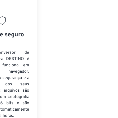
”
 e seguro
nversor de
ra DESTINO é
e funciona em
 navegador.
a segurança e a
de dos seus
s arquivos são
om criptografia
6 bits e são
utomaticamente
 horas.