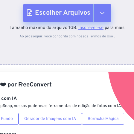
Escolher Arquivos
Tamanho máximo do arquivo 1GB.
Inscrever-se
para mais
Do dispositivo
Ao prosseguir, você concorda com nossos
Termos de Uso
.
Do Dropbox
Do Google Drive
❤️
por
FreeConvert
Do OneDrive
s com IA
ipSnap, nossas poderosas ferramentas de edição de fotos com IA.
Da URL
 Fundo
Gerador de Imagens com IA
Borracha Mágica