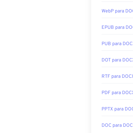
DIB
, pode abri
WebP para DO
Além de abrir a
EPUB para D
Adobe Illustrat
CorelDRAW
. O
Microsoft
Phot
PUB para DOC
DOT para DOC
Desenvolvido p
Lançamento ini
RTF para DOC
Links úteis:
PDF para DOC
https://en.wik
https://docs.
PPTX para DO
DOC para DO