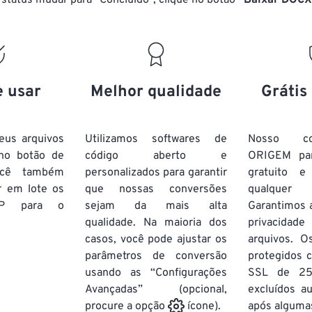
status mudar para “Concluído”, clique no botão
“Baixar DOCX
e usar
Melhor qualidade
Grátis
eus arquivos
Utilizamos softwares de
Nosso co
no botão de
código aberto e
ORIGEM pa
ocê também
personalizados para garantir
gratuito 
r em lote
os
que nossas conversões
qualquer
P
para o
sejam da mais alta
Garantimos 
qualidade. Na maioria dos
privacida
casos, você pode ajustar os
arquivos. O
parâmetros de conversão
protegidos c
usando as “Configurações
SSL de 25
Avançadas” (opcional,
excluídos a
após algumas
procure a opção
ícone).