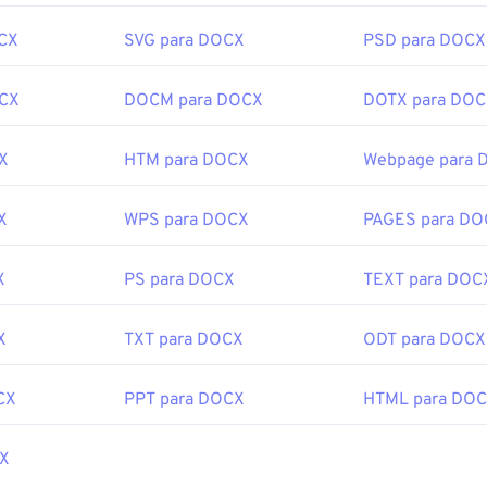
r em praticamente qualquer dispositivo, sistema operacional ou 
CX
SVG para DOCX
PSD para DOCX
rquivos BMP, muitos aplicativos podem ser usados ​​para criá-l
OCX
DOCM para DOCX
DOTX para DO
or
. Caso precise converter o BMP em uma imagem vetorial, co
utros aplicativos que podem abrir arquivos BMP incluem Adob
os
,
Apple Preview
,
Apple Photos
e
ColorStrokes
.
X
HTM para DOCX
Webpage para 
X
WPS para DOCX
PAGES para DO
or:
Microsoft Corporation
cial:
20 de novembro de 1985
X
PS para DOCX
TEXT para DOC
X
TXT para DOCX
ODT para DOCX
ipedia.org/wiki/BMP_file_format
microsoft.com/en-us/windows/win32/gdi/bitmaps
CX
PPT para DOCX
HTML para DO
CX