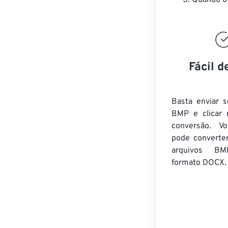
Quando o 
Fácil d
Basta enviar s
BMP e clicar 
conversão. V
pode converte
arquivos BM
formato DOCX.