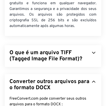
gratuito e funciona em qualquer navegador.
Garantimos a segurança e a privacidade dos seus
arquivos. Os arquivos são protegidos com
criptografia SSL de 256 bits e são excluídos
automaticamente após algumas horas.
O que é um arquivo TIFF
(Tagged Image File Format)?
O Tagged Image File Format (TIFF), também
conhecido como TIF, é um dos formatos de arquivo
Converter outros arquivos para
de imagem mais comuns. O uso mais comum de
arquivos TIFF é em anúncios digitais e editoração
o formato DOCX
eletrônica. A estrutura bitmap e raster dos TIFFs
confere a esse formato de arquivo a flexibilidade
FreeConvert.com pode converter seus outros
de funcionar como um
contêiner
para JPEGs,
arquivos para o formato DOCX :