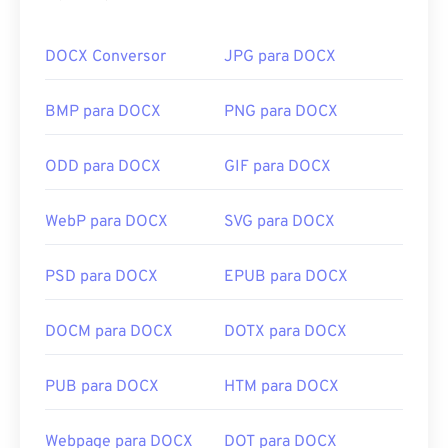
arquivos de imagem com compactação sem
perdas, imagens com camadas ou como páginas.
DOCX Conversor
JPG para DOCX
Como abrir um arquivo TIFF?
BMP para DOCX
PNG para DOCX
Os programas mais comuns para abrir arquivos
TIFF são
o Photo Viewer
para Windows e
o Apple
ODD para DOCX
GIF para DOCX
Preview
para macOS. Um programa gratuito e
independente que você pode usar é o
XnView MP
.
WebP para DOCX
SVG para DOCX
Você também pode usar nosso conversor de
TIFF
para JPG
se estiver com dificuldades para abrir
arquivos TIFF.
PSD para DOCX
EPUB para DOCX
DOCM para DOCX
DOTX para DOCX
Programas alternativos como
ColorStrokes
, GNU
Image Manipulation Program (
GIMP
), Adobe
PUB para DOCX
HTM para DOCX
Photoshop
e
ACDSee
também são úteis para abrir
e manipular arquivos TIFF.
Webpage para DOCX
DOT para DOCX