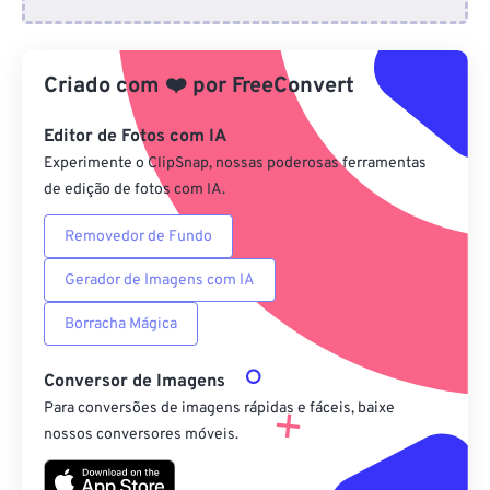
Do Dropbox
Criado com
❤️
por
FreeConvert
Do Google Drive
Editor de Fotos com IA
Do OneDrive
Experimente o ClipSnap, nossas poderosas ferramentas
de edição de fotos com IA.
Removedor de Fundo
Da URL
Gerador de Imagens com IA
Borracha Mágica
Conversor de Imagens
Para conversões de imagens rápidas e fáceis, baixe
nossos conversores móveis.