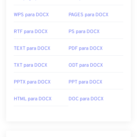
Desenvolvido por:
Aldus Corporation
, agora
WPS para DOCX
PAGES para DOCX
Adobe Inc.
Lançamento inicial:
1986
RTF para DOCX
PS para DOCX
Links úteis:
https://www.adobe.com/creativecloud/file-
TEXT para DOCX
PDF para DOCX
types/image/raster/tiff-file.html
TXT para DOCX
ODT para DOCX
https://www.file-extensions.org/tiff-file-extension
PPTX para DOCX
PPT para DOCX
HTML para DOCX
DOC para DOCX