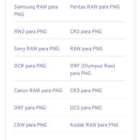
criar transparência na imagem, principalmente em
Samsung RAW para
Pentax RAW para PNG
https://en.wikipedia.org/wiki/BMP_file_format
um fundo transparente.
PNG
https://docs.microsoft.com/en-
us/windows/win32/gdi/bitmaps
Desenvolvido por:
PNG Development Group
RW2 para PNG
CR2 para PNG
Lançamento inicial:
1 de outubro de 1996
Sony RAW para PNG
RAW para PNG
Links úteis:
Artigo da LifeWire sobre PNGs
DCR para PNG
ORF (Olympus Raw)
Artigo Wiki sobre PNGs
para PNG
Ferramentas PNG relacionadas:
Canon RAW para PNG
CR3 para PNG
Use nosso
Seletor de Cores
para escolher cores de
imagens
DRF para PNG
DCS para PNG
CRW para PNG
Kodak RAW para PNG