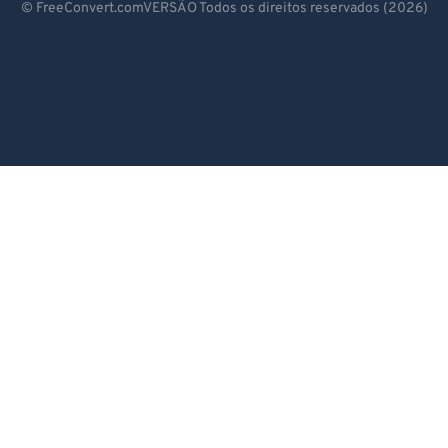
© FreeConvert.comVERSÃO Todos os direitos reservados (2026)
Español
Français
Português
Italiano
Dutch
日本語
简体中文
繁體中文
한국어
Svenska
Türkçe