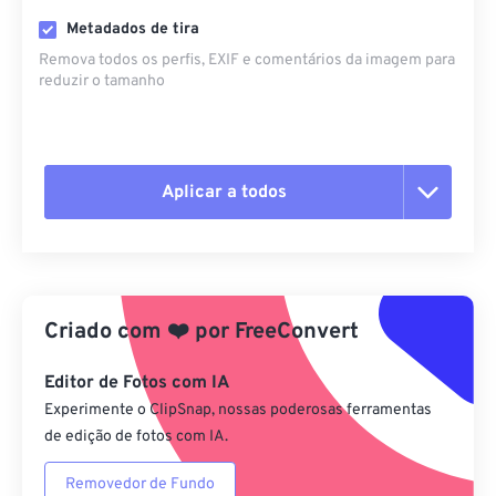
Metadados de tira
Remova todos os perfis, EXIF ​​e comentários da imagem para
reduzir o tamanho
Aplicar a todos
Redefinir todas as opções
Aplicar a partir da predefinição
Criado com
❤️
por
FreeConvert
Salvar como predefinição
Editor de Fotos com IA
Experimente o ClipSnap, nossas poderosas ferramentas
de edição de fotos com IA.
Removedor de Fundo