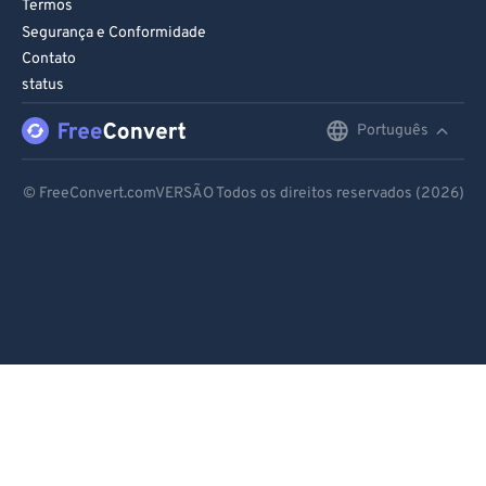
Termos
Segurança e Conformidade
Contato
status
Português
English
Deutsch
© FreeConvert.comVERSÃO Todos os direitos reservados (2026)
Español
Français
Português
Italiano
Dutch
日本語