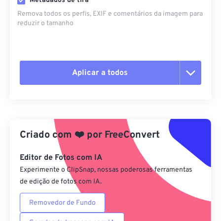
Metadados de tira
Remova todos os perfis, EXIF ​​e comentários da imagem para
reduzir o tamanho
Aplicar a todos
Redefinir todas as opções
Aplicar a partir da predefinição
Criado com
❤️
por
FreeConvert
Salvar como predefinição
Editor de Fotos com IA
Experimente o ClipSnap, nossas poderosas ferramentas
de edição de fotos com IA.
Removedor de Fundo