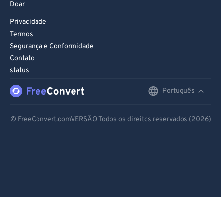
Doar
Privacidade
Termos
Segurança e Conformidade
Contato
status
Português
English
Deutsch
© FreeConvert.comVERSÃO Todos os direitos reservados (2026)
Español
Français
Português
Italiano
Dutch