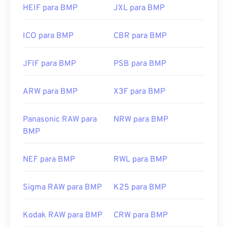
https://en.wikipedia.org/wiki/BMP_file_format
HEIF para BMP
JXL para BMP
https://docs.microsoft.com/en-
us/windows/win32/gdi/bitmaps
ICO para BMP
CBR para BMP
JFIF para BMP
PSB para BMP
ARW para BMP
X3F para BMP
Panasonic RAW para
NRW para BMP
BMP
NEF para BMP
RWL para BMP
Sigma RAW para BMP
K25 para BMP
Kodak RAW para BMP
CRW para BMP