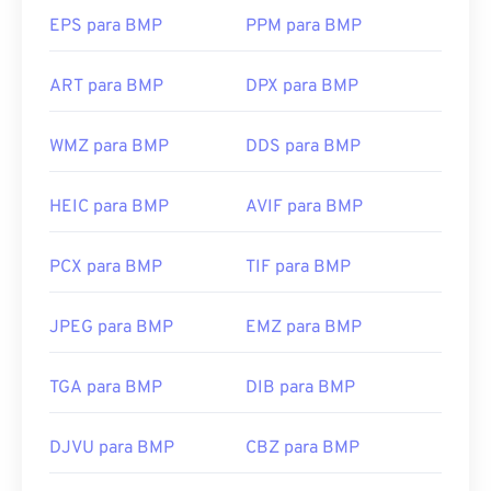
independente de dispositivo, ou
DIB
, pode abrir
EPS para BMP
PPM para BMP
em praticamente qualquer dispositivo, sistema
operacional ou aplicativo.
ART para BMP
DPX para BMP
WMZ para BMP
DDS para BMP
Além de abrir arquivos BMP, muitos aplicativos
podem ser usados ​​para criá-los, como
o Adobe
Illustrator
. Caso precise converter o BMP em uma
HEIC para BMP
AVIF para BMP
imagem vetorial, considere usar
o CorelDRAW
.
Outros aplicativos que podem abrir arquivos BMP
PCX para BMP
TIF para BMP
incluem Adobe
Photoshop
, Microsoft
Photos
,
Apple Preview
,
Apple Photos
e
ColorStrokes
.
JPEG para BMP
EMZ para BMP
Desenvolvido por:
Microsoft Corporation
TGA para BMP
DIB para BMP
Lançamento inicial:
20 de novembro de 1985
DJVU para BMP
CBZ para BMP
Links úteis: