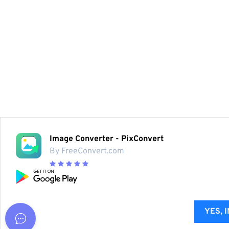
Image Converter - PixConvert
By FreeConvert.com
YES, 