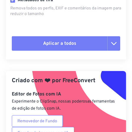
Metadados de tira
Remova todos os perfis, EXIF ​​e comentários da imagem para
reduzir o tamanho
Aplicar a todos
Redefinir todas as opções
Aplicar a partir da predefinição
Criado com
❤️
por
FreeConvert
Salvar como predefinição
Editor de Fotos com IA
Experimente o ClipSnap, nossas poderosas ferramentas
de edição de fotos com IA.
Removedor de Fundo