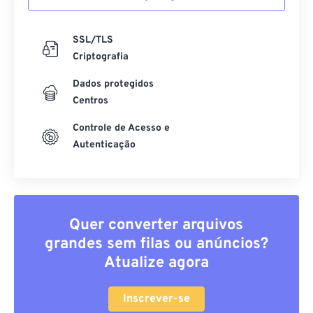
SSL/TLS
Criptografia
Dados protegidos
Centros
Controle de Acesso e
Autenticação
Quer converter arquivos
grandes sem filas ou anúncios?
Atualize agora
Inscrever-se