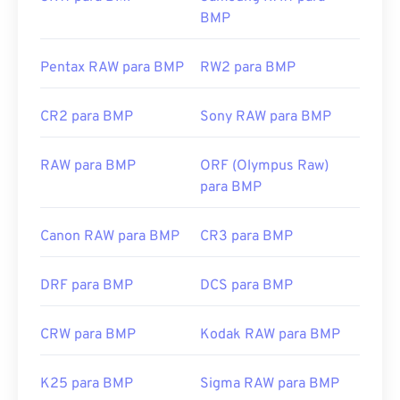
BMP
Desenvolvido por:
Microsoft Corporation
Pentax RAW para BMP
RW2 para BMP
Lançamento inicial:
20 de novembro de 1985
Links úteis:
CR2 para BMP
Sony RAW para BMP
https://en.wikipedia.org/wiki/BMP_file_format
https://docs.microsoft.com/en-
RAW para BMP
ORF (Olympus Raw)
us/windows/win32/gdi/bitmaps
para BMP
Canon RAW para BMP
CR3 para BMP
DRF para BMP
DCS para BMP
CRW para BMP
Kodak RAW para BMP
K25 para BMP
Sigma RAW para BMP