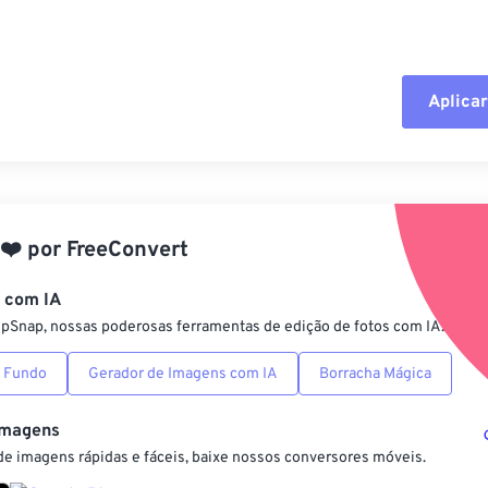
Aplicar
Redefinir todas
Aplicar a partir 
❤️
por
FreeConvert
Salvar como pre
s com IA
ipSnap, nossas poderosas ferramentas de edição de fotos com IA.
 Fundo
Gerador de Imagens com IA
Borracha Mágica
Imagens
e imagens rápidas e fáceis, baixe nossos conversores móveis.