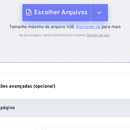
Escolher Arquivos
Tamanho máximo do arquivo 1GB.
Inscrever-se
para mais
Do dispositivo
Ao prosseguir, você concorda com nossos
Termos de Uso
.
Do Dropbox
Do Google Drive
ões avançadas (opcional)
Do OneDrive
página
Da URL