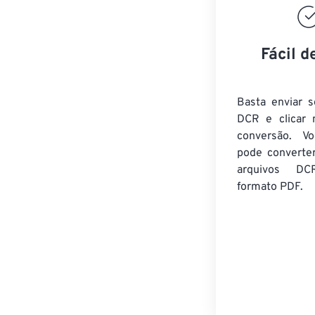
Fácil d
Basta enviar s
DCR e clicar 
conversão. V
pode converte
arquivos DC
formato PDF.