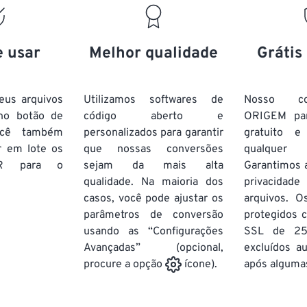
e usar
Melhor qualidade
Grátis
eus arquivos
Utilizamos softwares de
Nosso co
no botão de
código aberto e
ORIGEM pa
ocê também
personalizados para garantir
gratuito 
r em lote
os
que nossas conversões
qualquer
R
para o
sejam da mais alta
Garantimos 
qualidade. Na maioria dos
privacida
casos, você pode ajustar os
arquivos. O
parâmetros de conversão
protegidos c
usando as “Configurações
SSL de 25
Avançadas” (opcional,
excluídos a
após algumas
procure a opção
ícone).