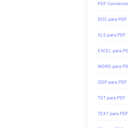
plataformas. C
PDF Converso
A maioria das 
formatos de ar
um PDF. A Adob
convertido par
mais popular
qu
DOC para PDF
Desenvolvido p
tanto inchado, 
XLS para PDF
Lançamento ini
A maioria dos 
pode ou não pr
que abra autom
EXCEL para P
SumatraPDF
o
gratuitos.
WORD para P
Desenvolvido p
ODP para PDF
Lançamento ini
Links úteis:
TXT para PDF
https://en.wik
https://acroba
TEXT para PD