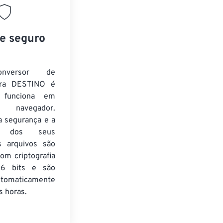
 e seguro
nversor de
ra DESTINO é
e funciona em
 navegador.
a segurança e a
de dos seus
s arquivos são
om criptografia
6 bits e são
utomaticamente
 horas.