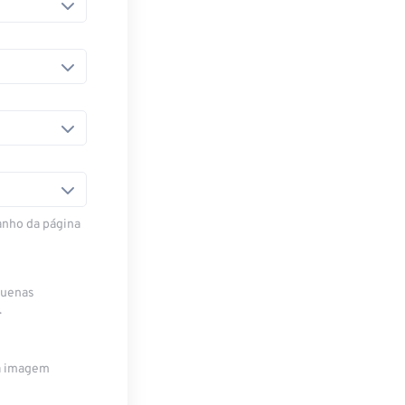
anho da página
quenas
.
da imagem