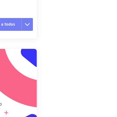
 a todos
 as opções
da predefinição
definição