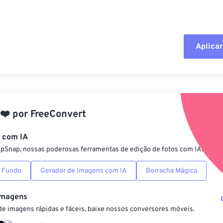
Aplicar
Redefinir todas
Aplicar a partir 
❤️
por
FreeConvert
Salvar como pre
s com IA
ipSnap, nossas poderosas ferramentas de edição de fotos com IA.
 Fundo
Gerador de Imagens com IA
Borracha Mágica
Imagens
e imagens rápidas e fáceis, baixe nossos conversores móveis.