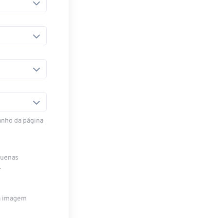
anho da página
quenas
.
da imagem