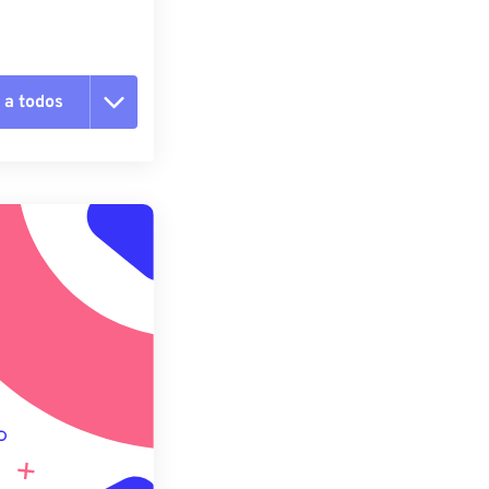
 a todos
 as opções
da predefinição
definição