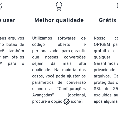
e usar
Melhor qualidade
Grátis
eus arquivos
Utilizamos softwares de
Nosso co
no botão de
código aberto e
ORIGEM pa
ocê também
personalizados para garantir
gratuito 
r em lote
os
que nossas conversões
qualquer
W
para o
sejam da mais alta
Garantimos 
qualidade. Na maioria dos
privacida
casos, você pode ajustar os
arquivos. O
parâmetros de conversão
protegidos c
usando as “Configurações
SSL de 25
Avançadas” (opcional,
excluídos a
após algumas
procure a opção
ícone).