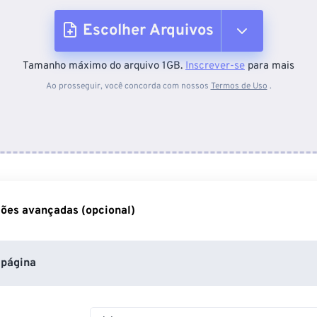
Escolher Arquivos
Tamanho máximo do arquivo 1GB.
Inscrever-se
para mais
Do dispositivo
Ao prosseguir, você concorda com nossos
Termos de Uso
.
Do Dropbox
Do Google Drive
ões avançadas (opcional)
Do OneDrive
página
Da URL