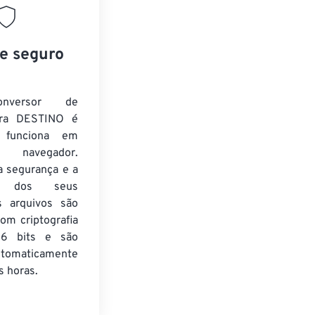
 e seguro
nversor de
ra DESTINO é
e funciona em
 navegador.
a segurança e a
de dos seus
s arquivos são
om criptografia
6 bits e são
utomaticamente
 horas.