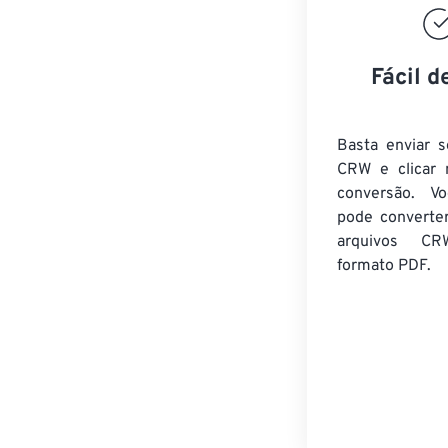
Fácil d
Basta enviar s
CRW e clicar 
conversão. V
pode converte
arquivos CR
formato PDF.