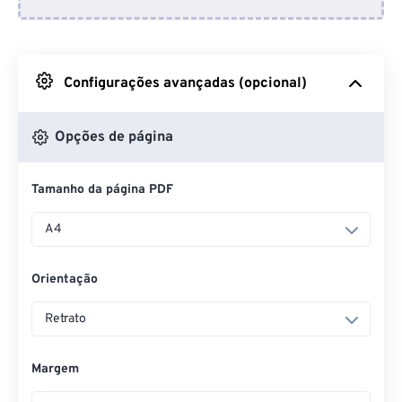
Do Dropbox
Do Google Drive
Configurações avançadas (opcional)
Do OneDrive
Opções de página
Tamanho da página PDF
Da URL
A4
Orientação
Retrato
Margem