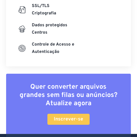
SSL/TLS
Criptografia
Dados protegidos
Centros
Controle de Acesso e
Autenticação
Quer converter arquivos
grandes sem filas ou anúncios?
Atualize agora
Inscrever-se