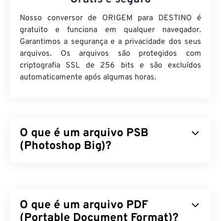
Nosso conversor de ORIGEM para DESTINO é
gratuito e funciona em qualquer navegador.
Garantimos a segurança e a privacidade dos seus
arquivos. Os arquivos são protegidos com
criptografia SSL de 256 bits e são excluídos
automaticamente após algumas horas.
O que é um arquivo PSB
(Photoshop Big)?
Arquivos grandes do Photoshop (PSB) são
quase
idênticos
aos arquivos PSD da Adobe, exceto pelo
fato de suportarem arquivos muito maiores.
O que é um arquivo PDF
Qualquer arquivo do Photoshop com mais de dois
gigabytes (GB) pode ser salvo como PSB. Além
(Portable Document Format)?