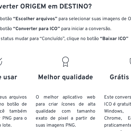
verter ORIGEM em DESTINO?
 botão
“Escolher arquivos”
para selecionar suas imagens de 
 botão
“Converter para ICO”
para iniciar a conversão.
status mudar para “Concluído”, clique no botão
“Baixar ICO”
e usar
Melhor qualidade
Grátis
eus arquivos
O melhor aplicativo web
Este conver
no botão de
para criar ícones de alta
ICO é gratui
ocê também
qualidade com tamanho
Windows, 
r PNG para o
exato de pixel a partir de
Chrome, Ed
 lote.
suas imagens PNG.
praticame