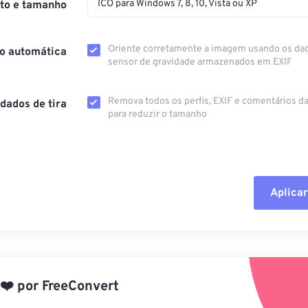
ICO para Windows 7, 8, 10, Vista ou XP
to e tamanho
Oriente corretamente a imagem usando os da
o automática
sensor de gravidade armazenados em EXIF
Remova todos os perfis, EXIF ​​e comentários 
dados de tira
para reduzir o tamanho
Aplicar
Redefinir todas
Aplicar a partir 
❤️
por
FreeConvert
Salvar como pre