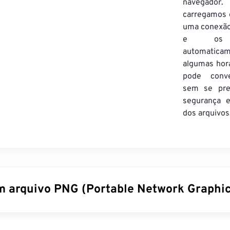
navegador
carregamos 
uma conexã
e os e
automatic
algumas hor
pode conve
sem se pr
segurança e
dos arquivos
m arquivo PNG (Portable Network Graphic
rk Graphics (PNG) é um tipo de arquivo
baseado em raster
que