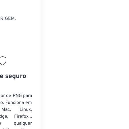
ORIGEM.
 e seguro
sor de PNG para
to. Funciona em
Mac, Linux,
ge, Firefox...
nte qualquer