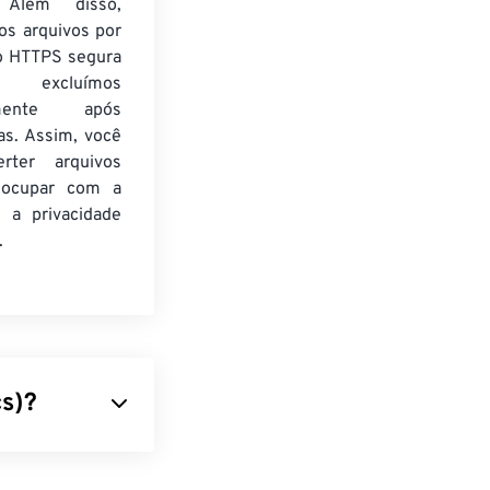
. Além disso,
os arquivos por
o HTTPS segura
xcluímos
amente após
as. Assim, você
rter arquivos
eocupar com a
 a privacidade
.
s)?
 compacta