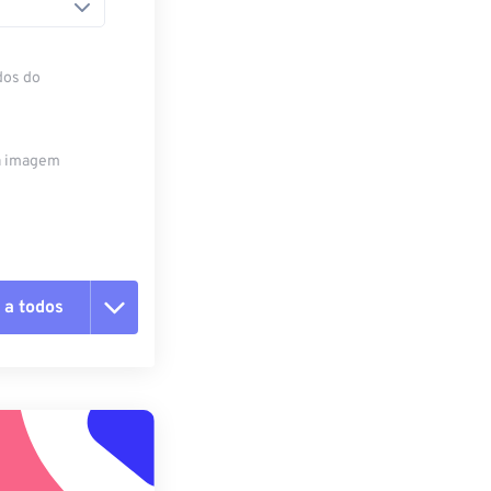
dos do
da imagem
 a todos
 as opções
da predefinição
definição