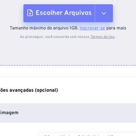
Escolher Arquivos
Tamanho máximo do arquivo 1GB.
Inscrever-se
para mais
Do dispositivo
Ao prosseguir, você concorda com nossos
Termos de Uso
.
Do Dropbox
Do Google Drive
ões avançadas (opcional)
Do OneDrive
 imagem
Da URL