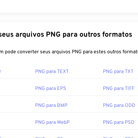
é compatível com os sistemas operacionais Mac, Linux e Windo
or:
podem abrir arquivos ICO incluem
PNG Development Group
o Microsoft Paint
,
o Apple 
cial:
1 de outubro de 1996
Converta seus arquivos PNG para outros formatos
or:
Microsoft
Wire sobre PNGs
cial:
20 de novembro de 1985
FreeConvert.com pode converter seus arquivos PNG para estes outros fo
bre PNGs
NG relacionadas:
r
PNG para TEXT
PNG para TXT
ipedia.org/wiki/ICO_(formato_de_arquivo)
tor de Cores
para escolher cores de imagens
ebdesignerdepot.com/2009/03/operating-system-interface-d
PNG para EPS
PNG para TIFF
-2009/
PNG para BMP
PNG para ODD
PNG para WebP
PNG para PSD