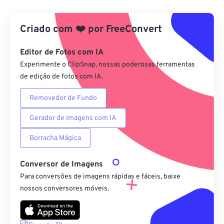
Do Google Drive
Criado com
❤️
por
FreeConvert
Do OneDrive
Editor de Fotos com IA
Experimente o ClipSnap, nossas poderosas ferramentas
de edição de fotos com IA.
Da URL
Removedor de Fundo
Gerador de Imagens com IA
Borracha Mágica
Conversor de Imagens
Para conversões de imagens rápidas e fáceis, baixe
nossos conversores móveis.