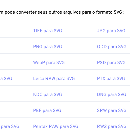
magem. Além disso, o SVG é único por não ser um formato de 
FreeConvert.com pode converter seus outros arquivos para o formato SVG :
drão baseado em XML que fornece informações para a criação 
ensionais.
r
TIFF para SVG
JPG para SVG
r um arquivo SVG?
brem facilmente na maioria dos navegadores, como
Firefox
ou 
PNG para SVG
ODD para SVG
como SVG é um arquivo XML, você pode visualizar o texto asso
r de texto comum, como
o Bloco de Notas do Windows
ou
o Br
WebP para SVG
PSD para SVG
ra SVG
Leica RAW para SVG
PTX para SVG
 programas da Adobe para abrir e editar arquivos SVG. Certifiq
in
SVG Kit
para Adobe Creative Suite primeiro. A conversão de 
KDC para SVG
DNG para SVG
auxílio de algumas ferramentas online. Para converter para tip
 experimente nossas ferramentas
de SVG para GIF
ou
SVG para 
PEF para SVG
SRW para SVG
 arquivos vetoriais, como SVG para JPG, experimente nossas 
u
SVG para PNG
.
para SVG
Pentax RAW para SVG
RW2 para SVG