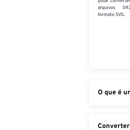
pode converte
arquivos SR
formato SVG.
O que é u
Scalable Vecto
resolução. Bas
e suporta anim
indica, sua esc