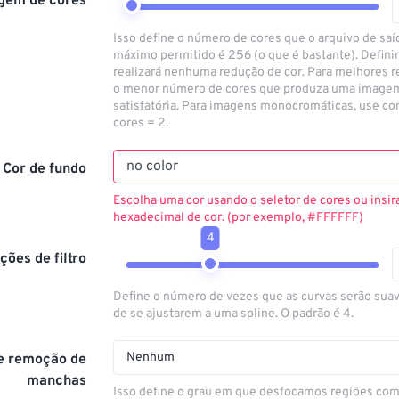
gem de cores
Isso define o número de cores que o arquivo de saí
máximo permitido é 256 (o que é bastante). Defini
realizará nenhuma redução de cor. Para melhores r
o menor número de cores que produza uma imagem
satisfatória. Para imagens monocromáticas, use c
cores = 2.
Cor de fundo
Escolha uma cor usando o seletor de cores ou insir
hexadecimal de cor. (por exemplo, #FFFFFF)
4
ções de filtro
Define o número de vezes que as curvas serão sua
de se ajustarem a uma spline. O padrão é 4.
Nenhum
de remoção de
manchas
Isso define o grau em que desfocamos regiões com