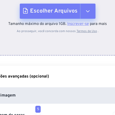
Escolher Arquivos
Tamanho máximo do arquivo 1GB.
Inscrever-se
para mais
Do dispositivo
Ao prosseguir, você concorda com nossos
Termos de Uso
.
Do Dropbox
Do Google Drive
ões avançadas (opcional)
Do OneDrive
 imagem
Da URL
5