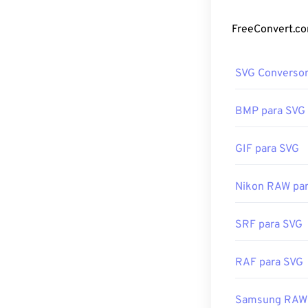
qualidade da i
disso, é um pa
vetoriais bidim
SVG Converso
Como abri
Arquivos SVG a
BMP para SVG
. Além disso, 
qualquer edito
GIF para SVG
macOS.
Nikon RAW pa
É possível usar
instalar o plug
SRF para SVG
possível com o 
não vetoriais,
RAF para SVG
converter para
SVG para JPG
o
Samsung RAW 