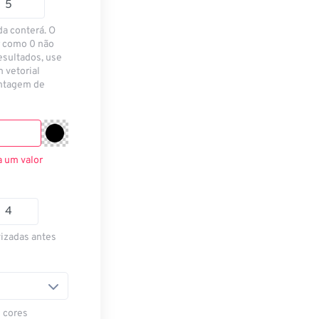
da conterá. O
r como 0 não
esultados, use
 vetorial
ontagem de
a um valor
vizadas antes
 cores