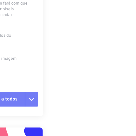
m fará com que
r pixels
ocada e
dos do
da imagem
 a todos
 as opções
da predefinição