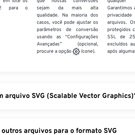
r em lote
os
que nossas conversões
qualquer
2
para o
sejam da mais alta
Garantimos 
qualidade. Na maioria dos
privacida
casos, você pode ajustar os
arquivos. O
parâmetros de conversão
protegidos c
usando as “Configurações
SSL de 25
Avançadas” (opcional,
excluídos a
após algumas
procure a opção
ícone).
m arquivo SVG (Scalable Vector Graphics)
r Graphics (SVG) é um formato de arquivo de padrão aberto e 
eia-se na Linguagem de Marcação Extensível (
XML
), utiliza
grá
ação limitada. A principal vantagem de usar um arquivo SVG é
Converter outros arquivos para o formato SVG
alabilidade. Esse tipo de arquivo pode ser redimensionado sem