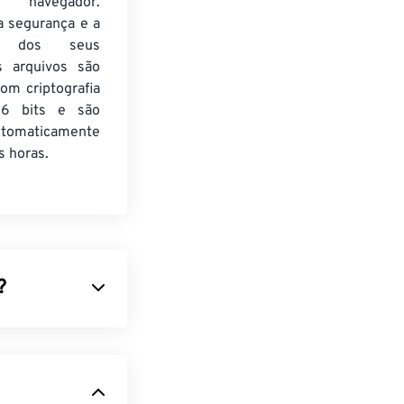
 navegador.
a segurança e a
de dos seus
s arquivos são
om criptografia
6 bits e são
utomaticamente
 horas.
?
independente de
ficos vetoriais
, como o nome
 perda na