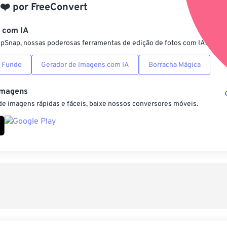
❤️
por
FreeConvert
Salvar como pre
s com IA
ipSnap, nossas poderosas ferramentas de edição de fotos com IA.
 Fundo
Gerador de Imagens com IA
Borracha Mágica
Imagens
e imagens rápidas e fáceis, baixe nossos conversores móveis.