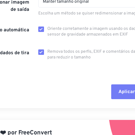
Manter tamanho original
onar imagem
de saída
Escolha um método se quiser redimensionar a ima
Oriente corretamente a imagem usando os da
o automática
sensor de gravidade armazenados em EXIF
Remova todos os perfis, EXIF ​​e comentários 
dados de tira
para reduzir o tamanho
Aplicar
Redefinir todas
Aplicar a partir 
❤️
por
FreeConvert