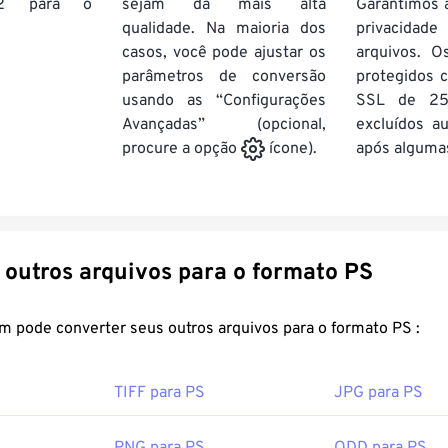
2
para o
sejam da mais alta
Garantimos 
qualidade. Na maioria dos
privacida
casos, você pode ajustar os
arquivos. O
parâmetros de conversão
protegidos c
usando as “Configurações
SSL de 25
Avançadas” (opcional,
excluídos a
após algumas
procure a opção
ícone).
Converter outros arquivos para o formato PS
FreeConvert.com pode converter seus outros arquivos para o formato PS :
TIFF para PS
JPG para PS