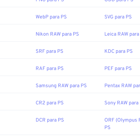
PNG para PS
ODD para PS
WebP para PS
SVG para PS
Nikon RAW para PS
Leica RAW para
SRF para PS
KDC para PS
RAF para PS
PEF para PS
Samsung RAW para PS
Pentax RAW pa
CR2 para PS
Sony RAW para
DCR para PS
ORF (Olympus R
PS