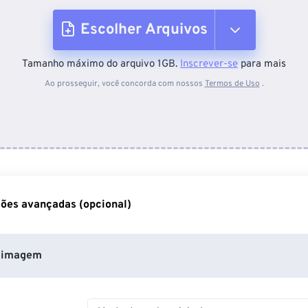
Escolher Arquivos
Tamanho máximo do arquivo 1GB.
Inscrever-se
para mais
Do dispositivo
Ao prosseguir, você concorda com nossos
Termos de Uso
.
Do Dropbox
Do Google Drive
ões avançadas (opcional)
Do OneDrive
 imagem
Da URL