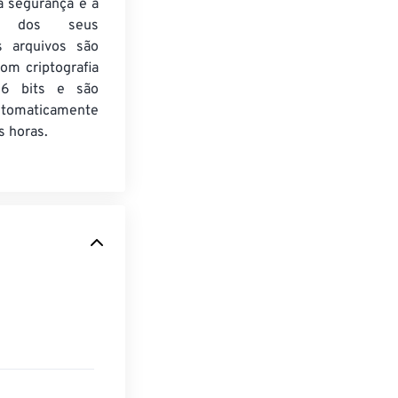
a segurança e a
de dos seus
s arquivos são
om criptografia
6 bits e são
utomaticamente
 horas.