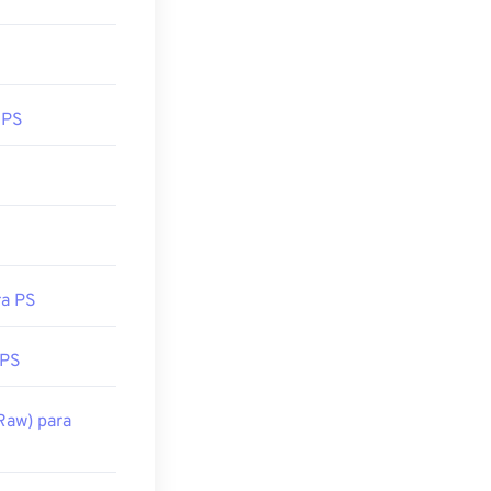
 PS
ra PS
 PS
aw) para