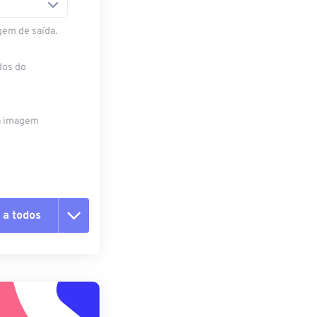
gem de saída.
dos do
da imagem
 a todos
 as opções
da predefinição