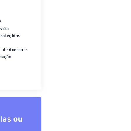
S
rafia
rotegidos
e de Acesso e
cação
las ou