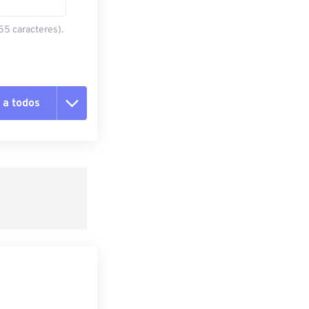
55 caracteres).
 a todos
 as opções
da predefinição
definição