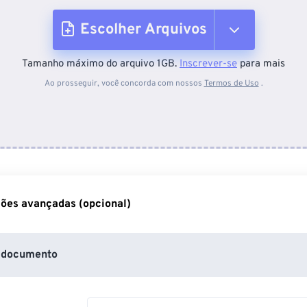
Escolher Arquivos
Tamanho máximo do arquivo 1GB.
Inscrever-se
para mais
Do dispositivo
Ao prosseguir, você concorda com nossos
Termos de Uso
.
Do Dropbox
Do Google Drive
ões avançadas (opcional)
Do OneDrive
 documento
Da URL