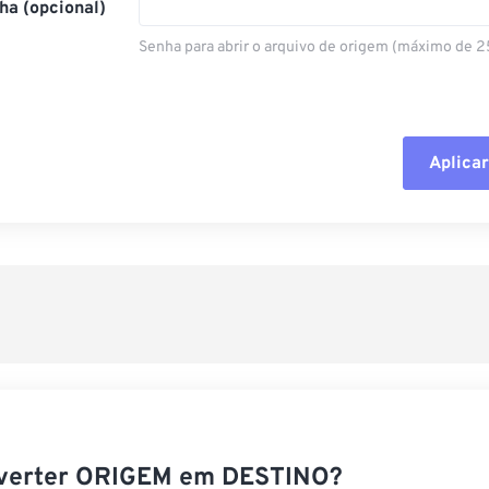
ha (opcional)
Senha para abrir o arquivo de origem (máximo de 2
Aplicar
Redefinir todas
Aplicar a partir 
Salvar como pre
verter ORIGEM em DESTINO?