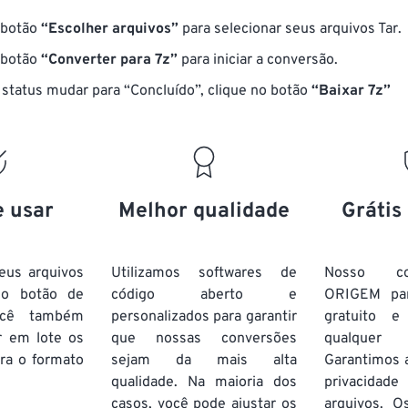
 botão
“Escolher arquivos”
para selecionar seus arquivos Tar.
 botão
“Converter para 7z”
para iniciar a conversão.
status mudar para “Concluído”, clique no botão
“Baixar 7z”
e usar
Melhor qualidade
Grátis
eus arquivos
Utilizamos softwares de
Nosso co
no botão de
código aberto e
ORIGEM pa
ocê também
personalizados para garantir
gratuito 
r em lote
os
que nossas conversões
qualquer
ra o formato
sejam da mais alta
Garantimos 
qualidade. Na maioria dos
privacida
casos, você pode ajustar os
arquivos. O