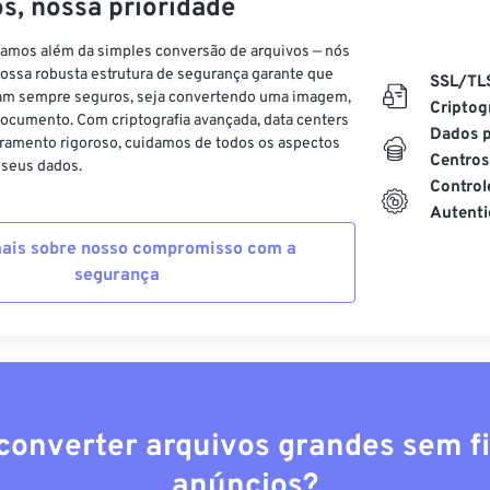
s, nossa prioridade
vamos além da simples conversão de arquivos — nós
ossa robusta estrutura de segurança garante que
SSL/TL
am sempre seguros, seja convertendo uma imagem,
Criptog
ocumento. Com criptografia avançada, data centers
Dados p
ramento rigoroso, cuidamos de todos os aspectos
Centros
 seus dados.
Control
Autenti
ais sobre nosso compromisso com a
segurança
converter arquivos grandes sem fi
anúncios?