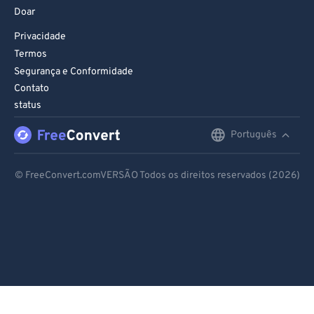
Doar
Privacidade
Termos
Segurança e Conformidade
Contato
status
Português
English
Deutsch
© FreeConvert.comVERSÃO Todos os direitos reservados (2026)
Español
Français
Português
Italiano
Dutch