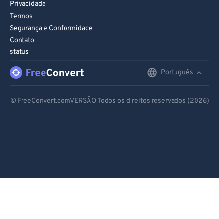
Privacidade
Termos
Segurança e Conformidade
Contato
status
Português
English
Deutsch
© FreeConvert.comVERSÃO Todos os direitos reservados (2026)
Español
Français
Português
Italiano
Dutch
日本語