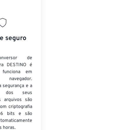
 e seguro
nversor de
ra DESTINO é
e funciona em
 navegador.
a segurança e a
de dos seus
s arquivos são
om criptografia
6 bits e são
utomaticamente
 horas.