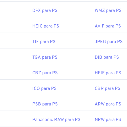
ramas que podem abrir WMF no Windows incluem
PhotoFiltre S
DPX para PS
WMZ para PS
timate Paint
. No macOS, uma boa alternativa é
o WMF Convert
or:
Microsoft
HEIC para PS
AVIF para PS
cial:
1992
TIF para PS
JPEG para PS
TGA para PS
DIB para PS
CBZ para PS
HEIF para PS
ICO para PS
CBR para PS
PSB para PS
ARW para PS
Panasonic RAW para PS
NRW para PS