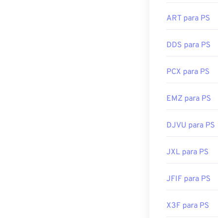
gratuito. Prog
ART para PS
Photopaint
e
Ul
Desenvolvido p
DDS para PS
Lançamento ini
PCX para PS
EMZ para PS
DJVU para PS
JXL para PS
JFIF para PS
X3F para PS