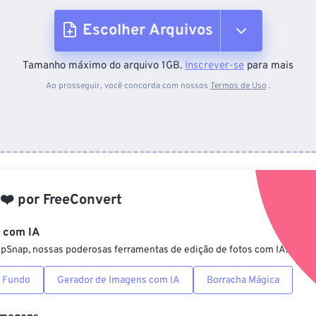
Escolher Arquivos
Tamanho máximo do arquivo 1GB.
Inscrever-se
para mais
Do dispositivo
Ao prosseguir, você concorda com nossos
Termos de Uso
.
Do Dropbox
Do Google Drive
❤️
por
FreeConvert
Do OneDrive
s com IA
ipSnap, nossas poderosas ferramentas de edição de fotos com IA.
Da URL
 Fundo
Gerador de Imagens com IA
Borracha Mágica