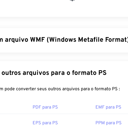
m arquivo WMF (Windows Metafile Format
file Format (WMF) é um tipo de arquivo do Microsoft Windows
 imagens vetoriais e bitmap. A Microsoft desenvolveu o WMF 
dos gráficos entre aplicativos Microsoft. O WMF é o precursor 
Converter outros arquivos para o formato PS
ws Metafile (EMF) de 32 bits.
r um arquivo WMF?
FreeConvert.com pode converter seus outros arquivos para o formato PS :
cilmente no Windows em programas de imagem compatíveis, 
PDF para PS
EMF para PS
hics Suite
. Outro programa popular que pode abrir WMF tant
OS é
o Adobe Illustrator
.
EPS para PS
PPM para PS
 alternativo para experimentar é o
XnView MP
, que é multipla