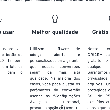
status mudar para “Concluído”, clique no botão
“Baixar PS”
e usar
Melhor qualidade
Grátis
eus arquivos
Utilizamos softwares de
Nosso co
no botão de
código aberto e
ORIGEM pa
ocê também
personalizados para garantir
gratuito 
r em lote
os
que nossas conversões
qualquer
F
para o
sejam da mais alta
Garantimos 
qualidade. Na maioria dos
privacida
casos, você pode ajustar os
arquivos. O
parâmetros de conversão
protegidos c
usando as “Configurações
SSL de 25
Avançadas” (opcional,
excluídos a
após algumas
procure a opção
ícone).