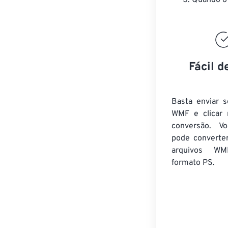
Quando o 
Fácil d
Basta enviar s
WMF e clicar 
conversão. V
pode converte
arquivos WM
formato PS.