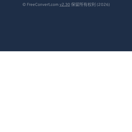
Deutsch
© FreeConvert.com
v2.30
保留所有权利 (2026)
Español
Français
Português
Italiano
Dutch
日本語
简体中文
繁體中文
한국어
Svenska