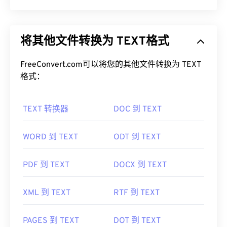
JPEG（联合图像专家组）是一种通用文件格式，利
用算法压缩照片和图形。JPEG 提供的高压缩率是其
将其他文件转换为 TEXT格式
广泛应用的原因。因此，JPEG 文件相对较小，非常
适合在互联网上传输和在网站上使用。您可以使用我
FreeConvert.com可以将您的其他文件转换为 TEXT
们的
JPEG 压缩
工具将文件大小减少高达 80%！
格式：
如果您需要更好的压缩效果，您可以将
JPG 转换为
WebP
，这是一种更新、更易压缩的文件格式。
TEXT 转换器
DOC 到 TEXT
如何打开 JPEG 文件？
WORD 到 TEXT
ODT 到 TEXT
几乎所有图像查看器程序和应用程序都能识别并打开
JPEG 文件。只需双击 JPEG 文件，通常即可在默认
图像查看器、图像编辑器或网页浏览器中打开它。要
PDF 到 TEXT
DOCX 到 TEXT
选择特定的应用程序打开文件，请右键单击，然后选
择“打开方式”。
XML 到 TEXT
RTF 到 TEXT
JPEG 文件可以在流行的网络浏览器（例如
Chrome）
、Microsoft 应用程序（例如
Microsoft
PAGES 到 TEXT
DOT 到 TEXT