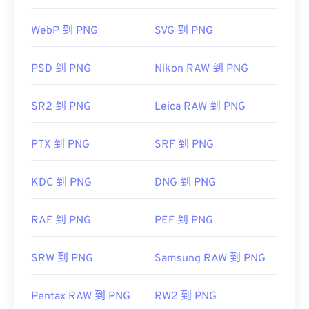
PNG 转 JPG
、
PNG 转 WebP
或
PNG 转 BMP
转换
器。
开发者：
联合图像专家组
WebP 到 PNG
SVG 到 PNG
首次发布：
1992年9月18日
GIMP
或
Adob​​e Photoshop
等其他程序也可用于打开
有用的链接：
PSD 到 PNG
Nikon RAW 到 PNG
和编辑 PNG 文件。PNG 文件比其他类型的文件稍
https://en.wikipedia.org/wiki/JPEG
大，因此将其添加到网页时请务必小心。PNG 文件
SR2 到 PNG
Leica RAW 到 PNG
的一个有趣功能是能够在图像中创建透明度，尤其是
https://www.lifewire.com/jpg-jpeg-file-4139913
透明背景。
PTX 到 PNG
SRF 到 PNG
开发者：
巴布亚新几内亚发展集团
KDC 到 PNG
DNG 到 PNG
首次发布：
1996年10月1日
RAF 到 PNG
PEF 到 PNG
有用的链接：
LifeWire 关于 PNG 的文章
SRW 到 PNG
Samsung RAW 到 PNG
关于 PNG 的 Wiki 文章
相关PNG工具：
Pentax RAW 到 PNG
RW2 到 PNG