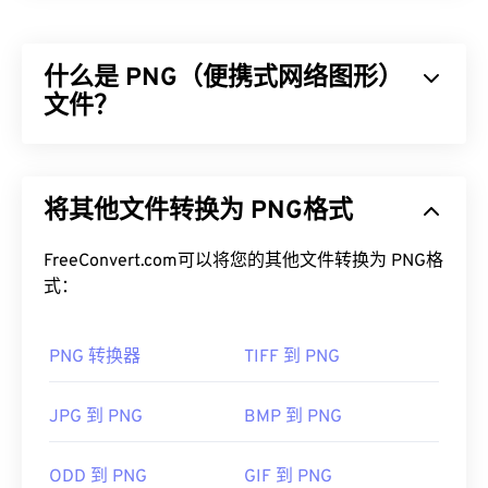
用算法压缩照片和图形。JPEG 提供的高压缩率是其
广泛应用的原因。因此，JPEG 文件相对较小，非常
什么是 PNG（便携式网络图形）
适合在互联网上传输和在网站上使用。您可以使用我
文件？
们的
JPEG 压缩
工具将文件大小减少高达 80%！
如果您需要更好的压缩效果，您可以将
JPG 转换为
可移植网络图形 (PNG) 是一种
基于光栅的
文件类
WebP
，这是一种更新、更易压缩的文件格式。
型，可压缩图像以提高便携性。PNG 图像可以采用
将其他文件转换为 PNG格式
RGB
或
RGBA
颜色，并支持透明度，非常适合用于图
如何打开 JPEG 文件？
标或图形设计。PNG 还支持透明度更高的动画（例
如，尝试我们的
FreeConvert.com可以将您的其他文件转换为 PNG格
GIF 转 APNG
）。使用 PNG 的优势
几乎所有图像查看器程序和应用程序都能识别并打开
包括：此外，PNG 是一种采用
式：
无损压缩
的
开放格
JPEG 文件。只需双击 JPEG 文件，通常即可在默认
式
。
图像查看器、图像编辑器或网页浏览器中打开它。要
选择特定的应用程序打开文件，请右键单击，然后选
PNG 转换器
TIFF 到 PNG
如何打开 PNG 文件？
择“打开方式”。
JPEG 文件可以在流行的网络浏览器（例如
通常，PNG 文件会在操作系统的默认图像查看器中
JPG 到 PNG
BMP 到 PNG
Chrome）
、Microsoft 应用程序（例如
Microsoft
打开。PNG 文件在所有网页浏览器中也易于查看。
Photos）
以及 Mac OS 应用程序（例如
Apple
如果您在打开 PNG 文件时遇到问题，请使用我们的
ODD 到 PNG
GIF 到 PNG
Preview）
上自动打开。