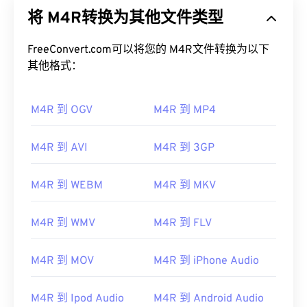
上存储铃声的文件格式。M4R 文件的最大长度为 40
将 M4R转换为其他文件类型
秒。M4R 和 MPEG 4 音频 (M4A) 之间的唯一区别在
于文件扩展名，这使得 iPhone 能够识别 M4R 是铃
声而不是歌曲。
FreeConvert.com可以将您的 M4R文件转换为以下
其他格式：
如何打开 M4R 文件？
M4R 到 OGV
M4R 到 MP4
M4R文件是苹果公司为iPhone铃声部署的一种格
式，默认情况下在
iTunes
中打开。
M4R 到 AVI
M4R 到 3GP
另外，
Apple iOS
也是打开 M4R 文件的好选择。要
创建自定义铃声，只需将 M4A 文件保存为 M4R 文
件，然后将其导入 iPhone 即可。
M4R 到 WEBM
M4R 到 MKV
开发者：
Apple Inc.
M4R 到 WMV
M4R 到 FLV
首次发行：
2007 年
M4R 到 MOV
M4R 到 iPhone Audio
M4R 到 Ipod Audio
M4R 到 Android Audio