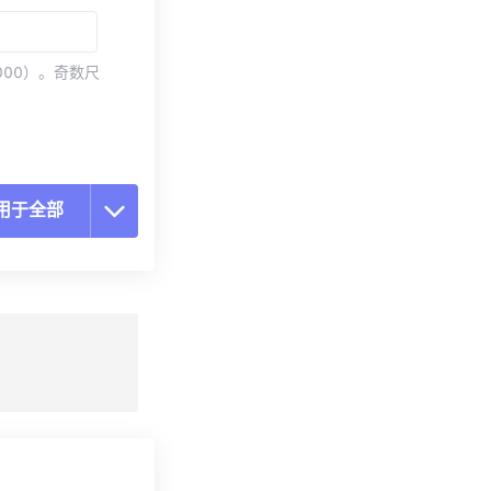
000）。奇数尺
用于全部
置所有选项
预设应用
存为预设