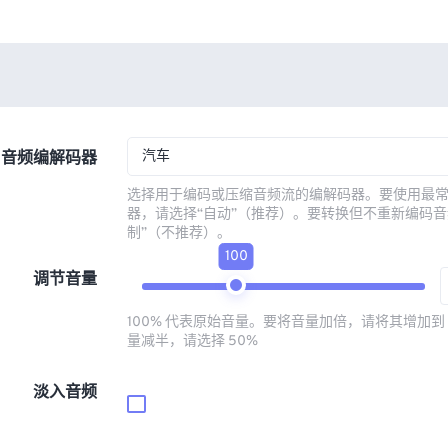
汽车
音频编解码器
选择用于编码或压缩音频流的编解码器。要使用最
器，请选择“自动”（推荐）。要转换但不重新编码音
制”（不推荐）。
100
调节音量
100% 代表原始音量。要将音量加倍，请将其增加到 
量减半，请选择 50%
淡入音频