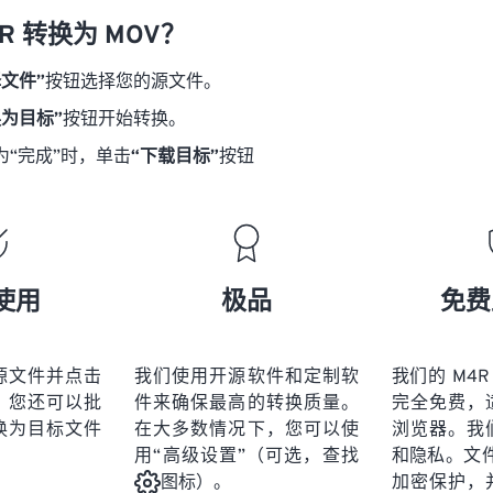
18
18
18
18
21
21
21
21
R 转换为 MOV？
19
19
19
19
22
22
22
22
择文件”
按钮选择您的源文件。
20
20
20
20
23
23
23
23
换为目标”
按钮开始转换。
21
21
21
21
24
24
24
为“完成”时，单击
“下载目标”
按钮
22
22
22
22
25
25
25
23
23
23
23
26
26
26
24
24
24
27
27
27
25
25
25
28
28
28
使用
极品
免费
26
26
26
29
29
29
27
27
27
30
30
30
源文件并点击
我们使用开源软件和定制软
我们的 M4R
28
28
28
31
31
31
。您还可以批
件来确保最高的转换质量。
完全免费，
29
29
29
换为目标文件
在大多数情况下，您可以使
浏览器。我
32
32
32
用“高级设置”（可选，查找
和隐私。文件受
30
30
30
33
33
33
加密保护，
图标）。