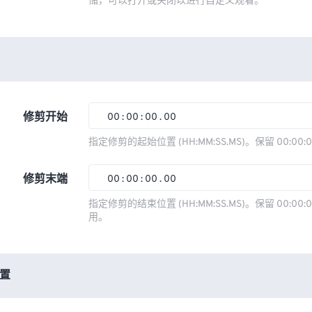
储，可以打开或关闭以进行自定义观看。
修剪开始
00
:
00
:
00
.
00
00
00
00
00
指定修剪的起始位置 (HH:MM:SS.MS)。保留 00:00:
01
01
01
01
修剪末端
00
:
00
:
00
.
00
02
02
02
02
00
00
00
00
指定修剪的结束位置 (HH:MM:SS.MS)。保留 00:00:0
03
03
03
03
用。
01
01
01
01
04
04
04
04
02
02
02
02
05
05
05
05
03
03
03
03
置
06
06
06
06
04
04
04
04
07
07
07
07