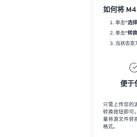
如何将 M4
单击
“选
单击
“转
当状态变
便于
只需上传您的
转换按钮即可
量将
源文件
转
格式。