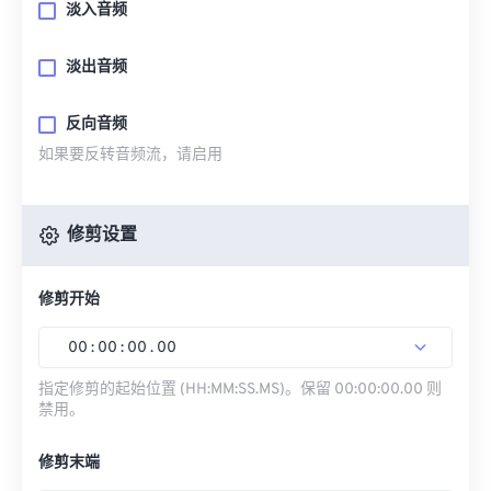
淡入音频
淡出音频
反向音频
如果要反转音频流，请启用
修剪设置
修剪开始
00
:
00
:
00
.
00
指定修剪的起始位置 (HH:MM:SS.MS)。保留 00:00:00.00 则
禁用。
修剪末端