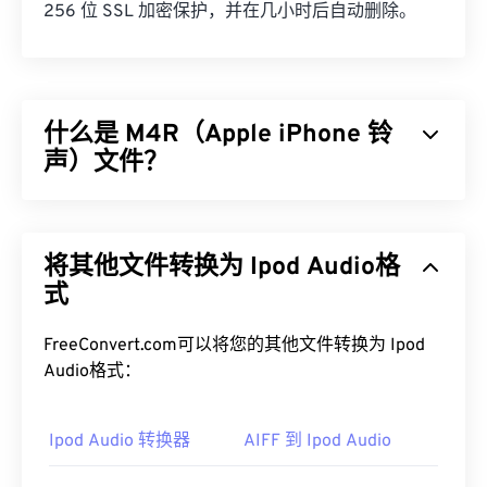
256 位 SSL 加密保护，并在几小时后自动删除。
什么是 M4R（Apple iPhone 铃
声）文件？
Apple iPhone 铃声 (M4R) 是 Apple 用于在 iPhone
上存储铃声的文件格式。M4R 文件的最大长度为 40
将其他文件转换为 Ipod Audio格
秒。M4R 和 MPEG 4 音频 (M4A) 之间的唯一区别在
于文件扩展名，这使得 iPhone 能够识别 M4R 是铃
式
声而不是歌曲。
FreeConvert.com可以将您的其他文件转换为 Ipod
如何打开 M4R 文件？
Audio格式：
M4R文件是苹果公司为iPhone铃声部署的一种格
式，默认情况下在
Ipod Audio 转换器
iTunes
中打开。
AIFF 到 Ipod Audio
另外，
Apple iOS
也是打开 M4R 文件的好选择。要