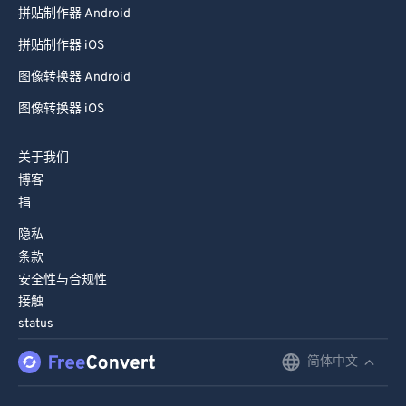
拼贴制作器 Android
66
66
拼贴制作器 iOS
67
67
图像转换器 Android
68
68
图像转换器 iOS
69
69
70
70
关于我们
71
71
博客
捐
72
72
隐私
73
73
条款
74
74
安全性与合规性
75
75
接触
status
76
76
简体中文
English
77
77
78
78
Deutsch