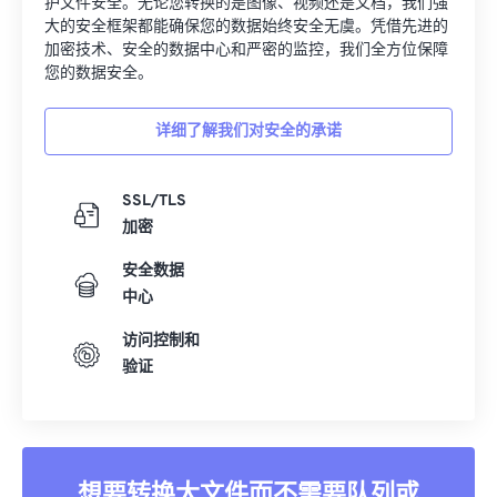
护文件安全。无论您转换的是图像、视频还是文档，我们强
00
00
00
00
00
00
00
00
大的安全框架都能确保您的数据始终安全无虞。凭借先进的
加密技术、安全的数据中心和严密的监控，我们全方位保障
01
01
01
01
01
01
01
01
您的数据安全。
02
02
02
02
02
02
02
02
详细了解我们对安全的承诺
03
03
03
03
03
03
03
03
04
04
04
04
04
04
04
04
SSL/TLS
05
05
05
05
05
05
05
05
加密
06
06
06
06
06
06
06
06
安全数据
07
07
07
07
07
07
07
07
中心
08
08
08
08
08
08
08
08
访问控制和
09
09
09
09
09
09
09
09
验证
10
10
10
10
10
10
10
10
11
11
11
11
11
11
11
11
12
12
12
12
12
12
12
12
想要转换大文件而不需要队列或