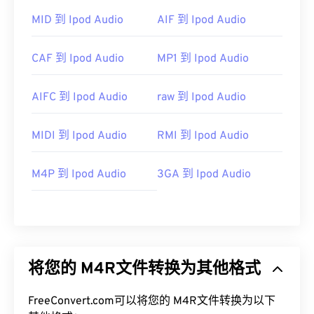
MID 到 Ipod Audio
AIF 到 Ipod Audio
CAF 到 Ipod Audio
MP1 到 Ipod Audio
AIFC 到 Ipod Audio
raw 到 Ipod Audio
MIDI 到 Ipod Audio
RMI 到 Ipod Audio
M4P 到 Ipod Audio
3GA 到 Ipod Audio
将您的 M4R文件转换为其他格式
FreeConvert.com可以将您的 M4R文件转换为以下