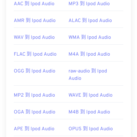
AAC 到 Ipod Audio
MP3 到 Ipod Audio
创建自定义铃声，只需将 M4A 文件保存为 M4R 文
件，然后将其导入 iPhone 即可。
AMR 到 Ipod Audio
ALAC 到 Ipod Audio
开发者：
Apple Inc.
首次发行：
2007 年
WAV 到 Ipod Audio
WMA 到 Ipod Audio
FLAC 到 Ipod Audio
M4A 到 Ipod Audio
OGG 到 Ipod Audio
raw-audio 到 Ipod
Audio
MP2 到 Ipod Audio
WAVE 到 Ipod Audio
OGA 到 Ipod Audio
M4B 到 Ipod Audio
APE 到 Ipod Audio
OPUS 到 Ipod Audio