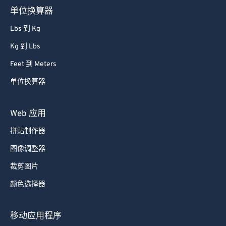
52
52
52
52
52
52
单位换算器
53
53
53
53
53
53
Lbs 到 Kg
54
54
54
54
54
54
Kg 到 Lbs
55
55
55
55
55
55
Feet 到 Meters
56
56
56
56
56
56
单位换算器
57
57
57
57
57
57
58
58
58
58
58
58
Web 应用
59
59
59
59
59
59
拼贴制作器
60
60
图像调整器
61
61
裁剪图片
62
62
颜色选择器
63
63
64
64
移动应用程序
65
65