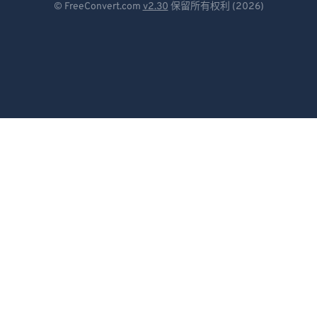
© FreeConvert.com
v2.30
保留所有权利 (2026)
79
79
Español
80
80
Français
81
81
Português
82
82
83
83
Italiano
84
84
Dutch
85
85
日本語
86
86
简体中文
87
87
繁體中文
88
88
89
89
한국어
90
90
Svenska
91
91
Türkçe