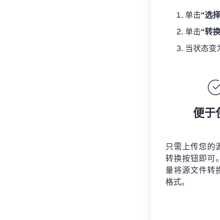
单击
“选
单击
“转
当状态变
便于
只需上传您的
转换按钮即可
量将
源文件
转
格式。