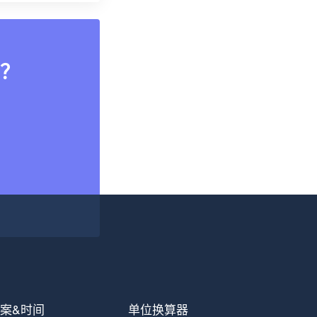
？
案&时间
单位换算器