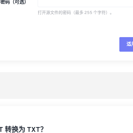
密码（可选）
打开源文件的密码（最多 255 个字符）。
适
重
从
另
T 转换为 TXT？