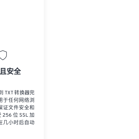
且安全
到 TXT 转换器完
用于任何网络浏
保证文件安全和
56 位 SSL 加
在几小时后自动