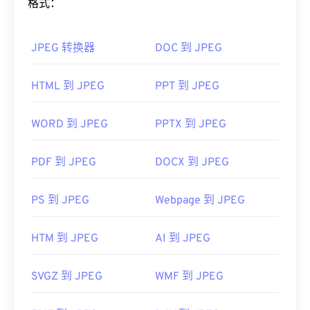
格式：
如果您需要更好的压缩效果，您可以将
JPG 转换为
WebP
，这是一种更新、更易压缩的文件格式。
JPEG 转换器
DOC 到 JPEG
如何打开 JPEG 文件？
HTML 到 JPEG
PPT 到 JPEG
几乎所有图像查看器程序和应用程序都能识别并打开
JPEG 文件。只需双击 JPEG 文件，通常即可在默认
图像查看器、图像编辑器或网页浏览器中打开它。要
WORD 到 JPEG
PPTX 到 JPEG
选择特定的应用程序打开文件，请右键单击，然后选
择“打开方式”。
PDF 到 JPEG
DOCX 到 JPEG
JPEG 文件可以在流行的网络浏览器（例如
Chrome）
、Microsoft 应用程序（例如
Microsoft
PS 到 JPEG
Webpage 到 JPEG
Photos）
以及 Mac OS 应用程序（例如
Apple
Preview）
上自动打开。
HTM 到 JPEG
AI 到 JPEG
开发者：
联合图像专家组
SVGZ 到 JPEG
WMF 到 JPEG
首次发布：
1992年9月18日
有用的链接：