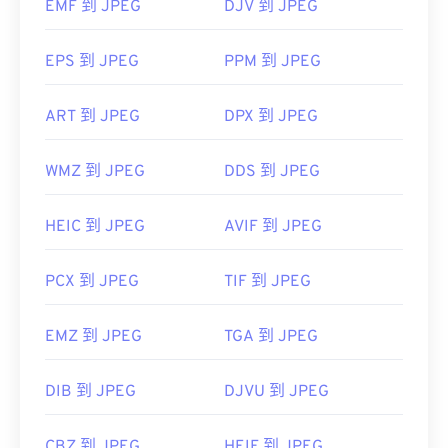
EMF 到 JPEG
DJV 到 JPEG
https://en.wikipedia.org/wiki/JPEG
https://www.lifewire.com/jpg-jpeg-file-4139913
EPS 到 JPEG
PPM 到 JPEG
ART 到 JPEG
DPX 到 JPEG
WMZ 到 JPEG
DDS 到 JPEG
HEIC 到 JPEG
AVIF 到 JPEG
PCX 到 JPEG
TIF 到 JPEG
EMZ 到 JPEG
TGA 到 JPEG
DIB 到 JPEG
DJVU 到 JPEG
CBZ 到 JPEG
HEIF 到 JPEG