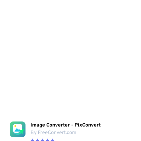
Image Converter - PixConvert
By FreeConvert.com