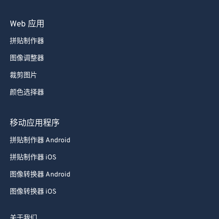
61
61
Web 应用
62
62
拼贴制作器
63
63
图像调整器
64
64
裁剪图片
65
65
颜色选择器
66
66
67
67
移动应用程序
68
68
拼贴制作器 Android
69
69
拼贴制作器 iOS
70
70
图像转换器 Android
71
71
图像转换器 iOS
72
72
73
73
关于我们