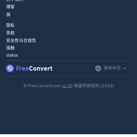
博客
74
74
捐
75
75
隐私
76
76
条款
77
77
安全性与合规性
接触
78
78
status
79
79
简体中文
English
80
80
81
81
Deutsch
© FreeConvert.com
v2.30
保留所有权利 (2026)
82
82
Español
83
83
Français
84
84
Português
85
85
Italiano
86
86