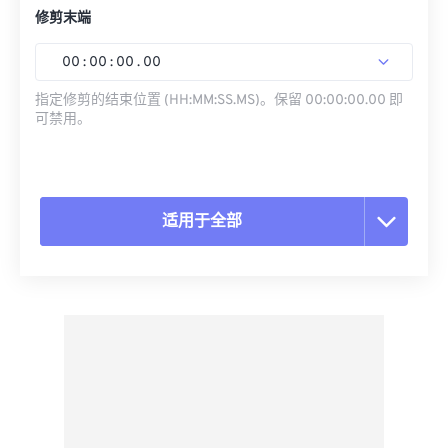
修剪末端
00
:
00
:
00
.
00
指定修剪的结束位置 (HH:MM:SS.MS)。保留 00:00:00.00 即
可禁用。
适用于全部
重置所有选项
从预设应用
另存为预设