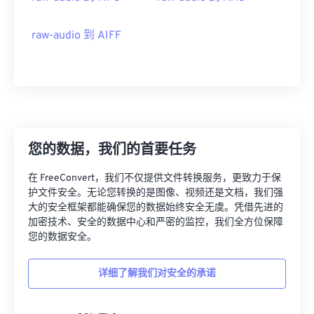
raw-audio 到 AIFF
00
00
00
00
00
00
00
00
00
00
00
00
00
00
00
00
您的数据，我们的首要任务
01
01
01
01
01
01
01
01
在 FreeConvert，我们不仅提供文件转换服务，更致力于保
02
02
02
02
02
02
02
02
护文件安全。无论您转换的是图像、视频还是文档，我们强
大的安全框架都能确保您的数据始终安全无虞。凭借先进的
03
03
03
03
03
03
03
03
加密技术、安全的数据中心和严密的监控，我们全方位保障
04
04
04
04
04
04
04
04
您的数据安全。
05
05
05
05
05
05
05
05
详细了解我们对安全的承诺
06
06
06
06
06
06
06
06
07
07
07
07
07
07
07
07