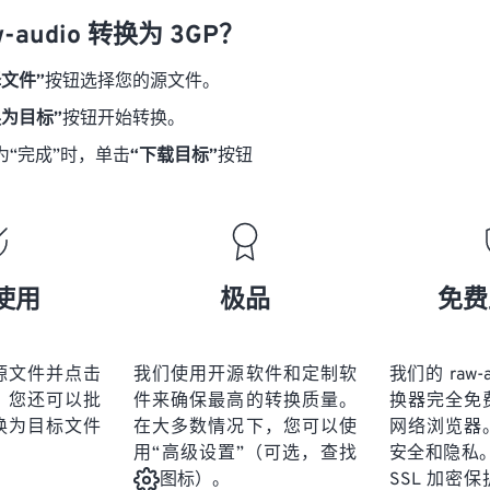
18
18
18
18
21
21
21
21
-audio 转换为 3GP？
19
19
19
19
22
22
22
22
择文件”
按钮选择您的源文件。
20
20
20
20
23
23
23
23
换为目标”
按钮开始转换。
21
21
21
21
24
24
24
为“完成”时，单击
“下载目标”
按钮
22
22
22
22
25
25
25
23
23
23
23
26
26
26
24
24
24
27
27
27
25
25
25
28
28
28
使用
极品
免费
26
26
26
29
29
29
27
27
27
30
30
30
源文件并点击
我们使用开源软件和定制软
我们的 raw-a
28
28
28
31
31
31
。您还可以批
件来确保最高的转换质量。
换器完全免
29
29
29
换为目标文件
在大多数情况下，您可以使
网络浏览器
32
32
32
用“高级设置”（可选，查找
安全和隐私。
30
30
30
33
33
33
SSL 加密
图标）。