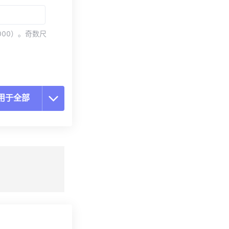
000）。奇数尺
用于全部
置所有选项
预设应用
存为预设