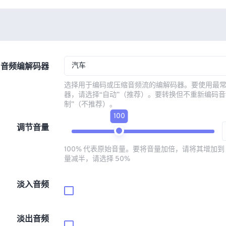
汽车
音频编解码器
选择用于编码或压缩音频流的编解码器。要使用最
器，请选择“自动”（推荐）。要转换但不重新编码音
制”（不推荐）。
100
调节音量
100% 代表原始音量。要将音量加倍，请将其增加到 
量减半，请选择 50%
淡入音频
淡出音频