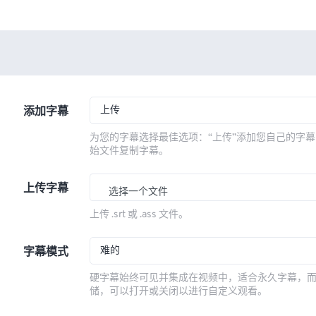
上传
添加字幕
为您的字幕选择最佳选项：“上传”添加您自己的字幕
始文件复制字幕。
上传字幕
选择一个文件
上传 .srt 或 .ass 文件。
难的
字幕模式
硬字幕始终可见并集成在视频中，适合永久字幕，
储，可以打开或关闭以进行自定义观看。