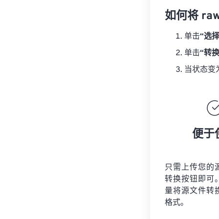
如何将 raw
单击
“选
单击
“转
当状态变
便于
只需上传您的
转换按钮即可
量将
源文件
转
格式。