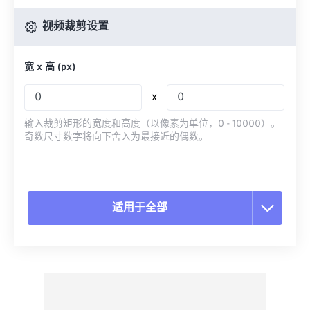
视频裁剪设置
宽 x 高 (px)
x
输入裁剪矩形的宽度和高度（以像素为单位，0 - 10000）。
奇数尺寸数字将向下舍入为最接近的偶数。
适用于全部
重置所有选项
从预设应用
另存为预设