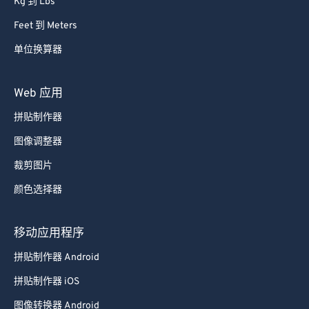
Kg 到 Lbs
87
87
Feet 到 Meters
88
88
单位换算器
89
89
90
90
Web 应用
91
91
拼贴制作器
92
92
图像调整器
93
93
裁剪图片
94
94
颜色选择器
95
95
96
96
移动应用程序
97
97
拼贴制作器 Android
98
98
拼贴制作器 iOS
99
99
图像转换器 Android