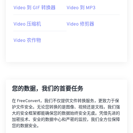
21
21
21
21
21
21
21
21
Video 到 GIF 转换器
Video 到 MP3
22
22
22
22
22
22
22
22
23
23
23
23
23
23
23
23
Video 压缩机
Video 修剪器
24
24
24
24
24
24
Video 农作物
25
25
25
25
25
25
26
26
26
26
26
26
27
27
27
27
27
27
28
28
28
28
28
28
29
29
29
29
29
29
您的数据，我们的首要任务
30
30
30
30
30
30
在 FreeConvert，我们不仅提供文件转换服务，更致力于保
31
31
31
31
31
31
护文件安全。无论您转换的是图像、视频还是文档，我们强
32
32
32
32
32
32
大的安全框架都能确保您的数据始终安全无虞。凭借先进的
加密技术、安全的数据中心和严密的监控，我们全方位保障
33
33
33
33
33
33
您的数据安全。
34
34
34
34
34
34