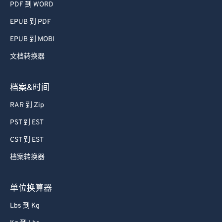
PDF 到 WORD
74
74
EPUB 到 PDF
75
75
EPUB 到 MOBI
76
76
文档转换器
77
77
78
78
档案&时间
79
79
RAR 到 Zip
80
80
PST 到 EST
81
81
CST 到 EST
82
82
档案转换器
83
83
84
84
单位换算器
85
85
Lbs 到 Kg
86
86