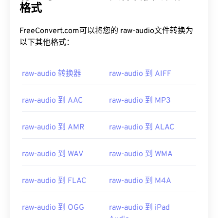
格式
FreeConvert.com可以将您的 raw-audio文件转换为
以下其他格式：
raw-audio 转换器
raw-audio 到 AIFF
raw-audio 到 AAC
raw-audio 到 MP3
raw-audio 到 AMR
raw-audio 到 ALAC
raw-audio 到 WAV
raw-audio 到 WMA
raw-audio 到 FLAC
raw-audio 到 M4A
raw-audio 到 OGG
raw-audio 到 iPad