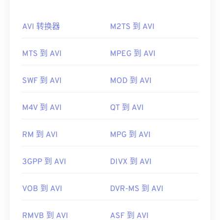
Microsoft 提供了可下载的免费
AVI 查看器
。查看
AVI 转换器
M2TS 到 AVI
AVI 文件的另一种方法是使用与操作系统兼容的
Microsoft Windows Media Player
版本。
MTS 到 AVI
MPEG 到 AVI
虽然
AVI
文件针对互联网进行了优化，但硬件播放器
也支持它们。如果 AVI 文件无法打开，请使用
VLC
媒体播放器
。
SWF 到 AVI
MOD 到 AVI
开发者：
微软
M4V 到 AVI
QT 到 AVI
首次发行：
1992年
有用的链接：
RM 到 AVI
MPG 到 AVI
https://en.wikipedia.org/wiki/Audio_Video_Interleave
3GPP 到 AVI
DIVX 到 AVI
https://tools.ietf.org/html/rfc2361
VOB 到 AVI
DVR-MS 到 AVI
RMVB 到 AVI
ASF 到 AVI