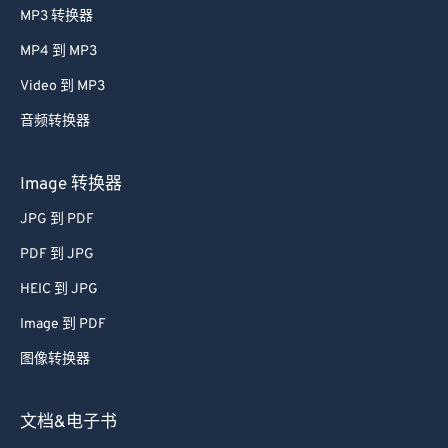
MP3 转换器
61
61
MP4 到 MP3
62
62
Video 到 MP3
63
63
64
64
音频转换器
65
65
Image 转换器
66
66
JPG 到 PDF
67
67
PDF 到 JPG
68
68
HEIC 到 JPG
69
69
Image 到 PDF
70
70
71
71
图像转换器
72
72
文档&电子书
73
73