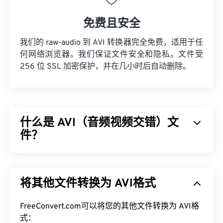
免费且安全
我们的 raw-audio 到 AVI 转换器完全免费，适用于任
何网络浏览器。我们保证文件安全和隐私。文件受
256 位 SSL 加密保护，并在几小时后自动删除。
什么是 AVI（音频视频交错）文
件？
音频视频交错 (AVI) 是由 Microsoft 开发的多媒体容
器。AVI 是
资源交换文件格式 (RIFF)
的衍生版本。借
将其他文件转换为 AVI格式
助第三方程序，AVI 可以支持章节、字幕、副标题、
菜单、流媒体、附件和 3D 容器。
FreeConvert.com可以将您的其他文件转换为 AVI格
如何打开 AVI 文件？
式：