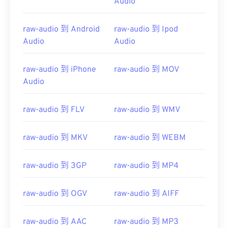
Audio
raw-audio 到 Android
raw-audio 到 Ipod
Audio
Audio
00
00
00
00
00
00
00
00
raw-audio 到 iPhone
raw-audio 到 MOV
Audio
00
00
00
00
00
00
00
00
raw-audio 到 FLV
raw-audio 到 WMV
01
01
01
01
01
01
01
01
02
02
02
02
02
02
02
02
raw-audio 到 MKV
raw-audio 到 WEBM
03
03
03
03
03
03
03
03
04
04
04
04
04
04
04
04
raw-audio 到 3GP
raw-audio 到 MP4
05
05
05
05
05
05
05
05
raw-audio 到 OGV
raw-audio 到 AIFF
06
06
06
06
06
06
06
06
07
07
07
07
07
07
07
07
raw-audio 到 AAC
raw-audio 到 MP3