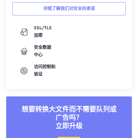
详细了解我们对安全的承诺
35
35
35
35
35
35
36
36
36
36
36
36
SSL/TLS
37
37
37
37
37
37
加密
38
38
38
38
38
38
安全数据
39
39
39
39
39
39
中心
40
40
40
40
40
40
访问控制和
41
41
41
41
41
41
验证
42
42
42
42
42
42
43
43
43
43
43
43
44
44
44
44
44
44
想要转换大文件而不需要队列或
45
45
45
45
45
45
广告吗？
46
46
46
46
46
46
立即升级
47
47
47
47
47
47