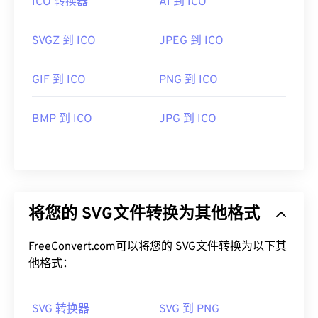
ICO 转换器
AI 到 ICO
XML 文件，因此您可以在任何常用文本编辑器（例
使用 Windows
IconMaker
打开、编辑和创建 ICO 文
如
件。CorelDRAW 是一款出色的 ICO
Windows 记事本
或 macOS 的
Brackets
文件
打开、编辑
）中查看
与 XML 相关的文本。
和创建程序。要转换 ICO 文件，请考虑使用我们的
SVGZ 到 ICO
JPEG 到 ICO
在线
ICO 转换器
。通常，ICO 文件会与其他文件类型
相互转换，以便将某些图像用作图标，或将图标图像
GIF 到 ICO
PNG 到 ICO
可以使用 Adob​​e 程序打开和编辑 SVG 文件。只需确
保存为可编辑或可移植的格式。
保先安装 Adob​​e Creative Suite 的
SVG Kit
插件即
BMP 到 ICO
JPG 到 ICO
可。借助一些在线工具，您可以转换 SVG 文件。要
转换为非矢量文件类型，请尝试我们的
一个常用的 ICO 文件处理程序是 GNU 图像处理程序
SVG 转 GIF
或
SVG 转 PDF
(
GIMP
)。Mac、Linux 和 Windows 操作系统都支持
工具。要将矢量文件（例如 SVG 转
JPG）转换为 JPG，请尝试我们的
ICO。其他可以打开 ICO 文件的程序包括
SVG 转 JPG
Microsoft
或
SVG
转 PNG
Paint
、
工具。
Apple Preview
或
IrfanView
。
将您的 SVG文件转换为其他格式
开发者：
开发者：
万维网联盟（W3C）
微软
FreeConvert.com可以将您的 SVG文件转换为以下其
首次发布：
首次发布：
2001 年 9 月 4 日
1985年11月20日
他格式：
有用的链接：
有用的链接：
https://www.lifewire.com/svg-file-4120603
https://en.wikipedia.org/wiki/ICO_(file_format)
SVG 转换器
SVG 到 PNG