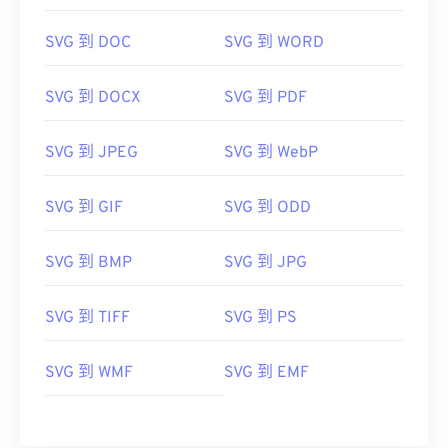
https://en.wikipedia.org/wiki/Scalable_Vector_Graphics
https://www.webdesignerdepot.com/2009/03/operatin
SVG 到 DOC
SVG 到 WORD
system-interface-design-between-1981-2009/
SVG 到 DOCX
SVG 到 PDF
SVG 到 JPEG
SVG 到 WebP
SVG 到 GIF
SVG 到 ODD
SVG 到 BMP
SVG 到 JPG
SVG 到 TIFF
SVG 到 PS
SVG 到 WMF
SVG 到 EMF