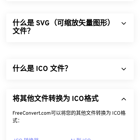
什么是 SVG（可缩放矢量图形）
文件？
可缩放矢量图形 (SVG) 是一种与分辨率无关的开放标
准文件格式。它基于可扩展标记语言 (
XML
)，使用
矢量图形
，并支持有限的动画。正如其名称所示，使
什么是 ICO 文件？
用 SVG 文件的主要优势在于其可扩展性。这种文件
类型可以在不损失图像质量的情况下调整大小。此
外，SVG 的独特之处在于它不是一种图像格式。相
ICO 文件包含基于像素的图像，这些图像最大可达
反，它是一种基于 XML 的标准，提供用于创建二维
256 x 256 像素、24 位颜色和 8 位透明度。ICO 文
将其他文件转换为 ICO格式
矢量图像的信息。
件提供了一个便捷的位置来存储和缩放显示图标所需
的图像，以便 Windows 用户能够将图像与应用程序
如何打开 SVG 文件？
关联起来。
FreeConvert.com可以将您的其他文件转换为 ICO格
式：
SVG 文件可以在大多数 Web 浏览器（例如
Firefox
或
如何打开 ICO 文件？
Microsoft
Edge）
中轻松打开。此外，由于 SVG 是