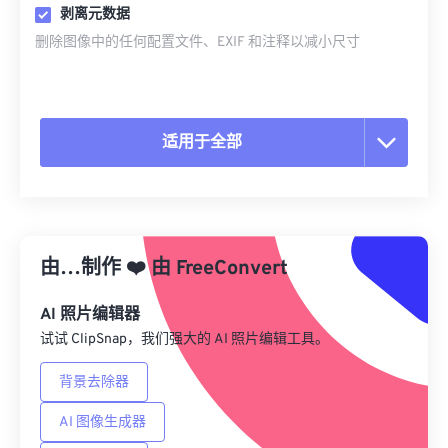
剥离元数据
删除图像中的任何配置文件、EXIF 和注释以减小尺寸
适用于全部
重置所有选项
从预设应用
由…制作
❤️
由
FreeConvert
另存为预设
AI 照片编辑器
试试 ClipSnap，我们强大的 AI 照片编辑工具。
背景去除器
AI 图像生成器