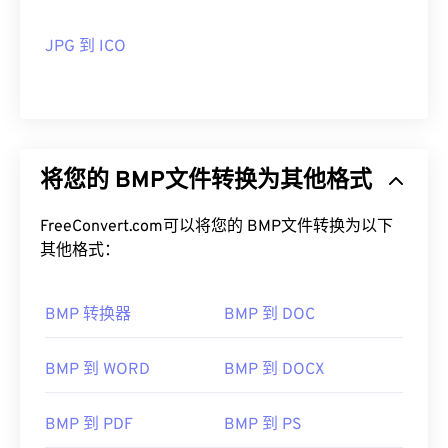
一个常用的 ICO 文件处理程序是 GNU 图像处理程序
(
GIMP
)。Mac、Linux 和 Windows 操作系统都支持
JPG 到 ICO
开发者：
微软公司
ICO。其他可以打开 ICO 文件的程序包括
Microsoft
Paint
、
Apple Preview
或
IrfanView
。
首次发布：
1985年11月20日
有用的链接：
开发者：
微软
https://en.wikipedia.org/wiki/BMP_file_format
将您的 BMP文件转换为其他格式
首次发布：
1985年11月20日
https://docs.microsoft.com/en-
us/windows/win32/gdi/bitmaps
有用的链接：
FreeConvert.com可以将您的 BMP文件转换为以下
其他格式：
https://en.wikipedia.org/wiki/ICO_(file_format)
https://www.webdesignerdepot.com/2009/03/operatin
BMP 转换器
BMP 到 DOC
system-interface-design-between-1981-2009/
BMP 到 WORD
BMP 到 DOCX
BMP 到 PDF
BMP 到 PS