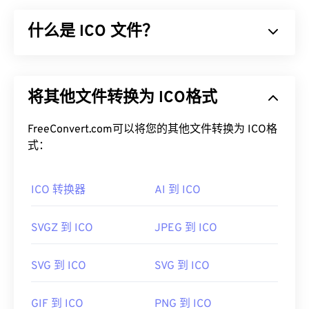
为
“光栅图形”
的点阵数据结构，该结构决定了图像的
什么是 ICO 文件？
色深
。BMP 主要用于照片的数字出版。然而，由于
缺乏压缩，BMP 文件通常很大。
ICO 文件包含基于像素的图像，这些图像最大可达
如何打开 BMP 文件？
256 x 256 像素、24 位颜色和 8 位透明度。ICO 文
将其他文件转换为 ICO格式
件提供了一个便捷的位置来存储和缩放显示图标所需
BMP 可以是设备相关的，也可以是设备无关的。
的图像，以便 Windows 用户能够将图像与应用程序
BMP 可以在
Microsoft Paint
应用程序中轻松打开，
关联起来。
FreeConvert.com可以将您的其他文件转换为 ICO格
并且通常与 Microsoft 操作系统关联。尽管与
式：
Microsoft 关联，但设备无关的 BMP（
DIB
）几乎
如何打开 ICO 文件？
可以在任何设备、操作系统或应用程序上打开。
ICO 转换器
AI 到 ICO
使用 Windows
IconMaker
打开、编辑和创建 ICO 文
件。CorelDRAW 是一款出色的 ICO
文件
打开、编辑
除了打开 BMP 文件外，还可以使用许多应用程序创
和创建程序。要转换 ICO 文件，请考虑使用我们的
SVGZ 到 ICO
JPEG 到 ICO
建 BMP 文件，例如
Adob​​e Illustrator
。如果您需要
在线
ICO 转换器
。通常，ICO 文件会与其他文件类型
将 BMP 转换为矢量图像，可以考虑使用
CorelDRAW
相互转换，以便将某些图像用作图标，或将图标图像
SVG 到 ICO
SVG 到 ICO
。其他可以打开 BMP 文件的应用程序包括 Adob​​e
保存为可编辑或可移植的格式。
Photoshop
、Microsoft
Photos
、
Apple Preview
、
GIF 到 ICO
PNG 到 ICO
Apple Photos
和
ColorStrokes
。