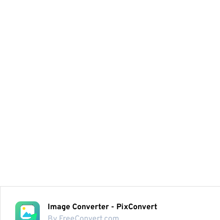
Image Converter - PixConvert
By FreeConvert.com