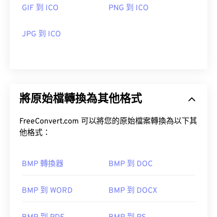
CorelDRAW
GIF 到 ICO
PNG 到 ICO
Apple Photos
ColorStrokes
JPG 到 ICO
GNU 影像處理程序 (GIMP) 是一款常用的 ICO 檔案
處理程序。 Mac、Linux 和 Windows 作業系統皆支
援 ICO 格式。
開發人員：
Microsoft Corporation
aMicrosoft
初始發布日期：
1985 年 11 月 20 日
實用連結：
將原始檔轉換為其他格式
IrfanView
https://en.wikipedia.org/wiki/BMP_file_format
FreeConvert.com 可以將您的原始檔案轉換為以下其
https://docs.microsoft.com/en-
開發人員：
Microsoft
他格式：
us/windows/win32/gdi/bitmaps
初始發布日期：
1985 年 11 月 20 日
BMP 轉換器
BMP 到 DOC
href="https://en.wikipedia.org/wiki/ICO_(file_format)
target="_blank">https://en.wikipedia.org/wiki/ICO_(f
BMP 到 WORD
BMP 到 DOCX
https://www.webdesignerdepot.com/2009/03/operat
system-interface-design-between-1981-2009/