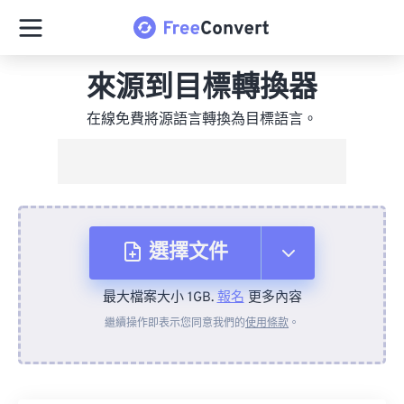
來源到目標轉換器
在線免費將源語言轉換為目標語言。
選擇文件
最大檔案大小 1GB.
報名
更多內容
來自裝置
繼續操作即表示您同意我們的
使用條款
。
來自 Dropbox