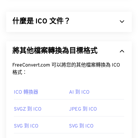
存二維影像，通常不進行任何壓縮。 BMP 使用稱為
柵格圖形的點陣資料結構，該結構決定了影像的色彩
什麼是 ICO 文件？
深度。 BMP 主要用於照片的數位出版。然而，由於
缺乏壓縮，BMP 檔案通常很大。
ICO 檔案包含基於像素的影像，最大可達 256 x 256
如何開啟 BMP 檔案？
像素，24 位元顏色和 8 位元透明度。 ICO 文件提供
將其他檔案轉換為目標格式
了一種便捷的方式來儲存和縮放顯示圖標所需的圖
BMP 檔案可以是設備相關的，也可以是設備無關
像，以便 Windows 用戶可以將圖像與應用程式關聯
的。
起來。
FreeConvert.com 可以將您的其他檔案轉換為 ICO
格式：
Microsoft Paint
如何開啟 ICO 檔案？
DIB
ICO 轉換器
AI 到 ICO
使用 Windows 內建的
IconMaker
開啟、編輯並建立
ICO 檔案。
CorelDRAW
也是一款優秀的 ICO 檔案開
啟、編輯和建立程式。
SVGZ 到 ICO
JPEG 到 ICO
除了開啟 BMP 檔案外，許多應用程式也可以用來建
立 BMP 文件，例如
Adobe Illustrator
。
SVG 到 ICO
SVG 到 ICO