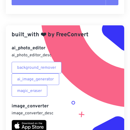
重置所有選項
應用預設
built_with
❤️
by
FreeConvert
另存為預設
ai_photo_editor
ai_photo_editor_desc
background_remover
ai_image_generator
magic_eraser
image_converter
image_converter_desc