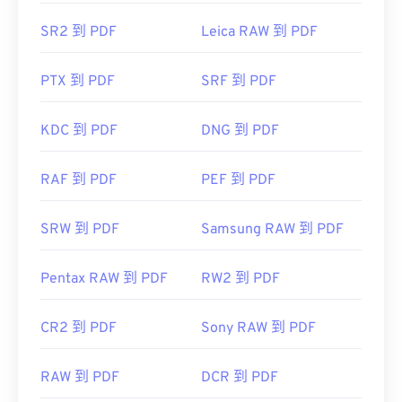
開發人員：
Microsoft Corporation
擴充程序，但當你點擊線上 PDF 連結時，能夠自動
SR2 到 PDF
Leica RAW 到 PDF
開啟 PDF 檔案非常方便。如果你想要更高級的功
初始發布日期：
1985 年 11 月 20 日
能，我強烈推薦
SumatraPDF
或
MuPDF
。
實用連結：
PTX 到 PDF
SRF 到 PDF
https://en.wikipedia.org/wiki/BMP_file_format
KDC 到 PDF
DNG 到 PDF
https://docs.microsoft.com/en-
開發者：
ISO
us/windows/win32/gdi/bitmaps
RAF 到 PDF
PEF 到 PDF
初始發布日期：
1993年6月15日
實用連結：
SRW 到 PDF
Samsung RAW 到 PDF
https://en.wikipedia.org/wiki/Portable_Document_Form
https://acrobat.adobe.com/us/en/why-
Pentax RAW 到 PDF
RW2 到 PDF
adobe/about-adobe-pdf.html
CR2 到 PDF
Sony RAW 到 PDF
RAW 到 PDF
DCR 到 PDF