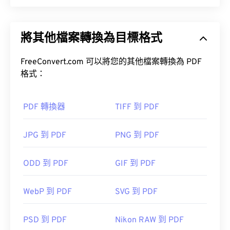
如何開啟 BMP 檔案？
便攜式文件格式 (PDF) 是一種通用文件格式，它兼具
文字文件和圖像的特性，使其成為當今最常用的文件
BMP 檔案可以是設備相關的，也可以是設備無關
將其他檔案轉換為目標格式
類型之一。 PDF 如此受歡迎的原因在於它可以保留
的。
文件的原始格式。 PDF 檔案在任何裝置或作業系統
上看起來都完全一樣。
FreeConvert.com 可以將您的其他檔案轉換為 PDF
Microsoft Paint
格式：
DIB
如何開啟 PDF 檔案？
PDF 轉換器
TIFF 到 PDF
大多數人在需要開啟 PDF 檔案時會直接使用
Adobe
除了開啟 BMP 檔案外，許多應用程式也可以用來建
JPG 到 PDF
PNG 到 PDF
Acrobat Reader
。 Adobe 創建了 PDF 標準，其程序
立 BMP 文件，例如
Adobe Illustrator
。
無疑是目前最
流行的免費 PDF 閱讀器
。
ODD 到 PDF
GIF 到 PDF
CorelDRAW
WebP 到 PDF
SVG 到 PDF
Apple Photos
ColorStrokes
大多數網頁瀏覽器，如 Chrome 和 Firefox，都能直
PSD 到 PDF
Nikon RAW 到 PDF
接開啟 PDF 檔案。你可能需要也可能不需要插件或