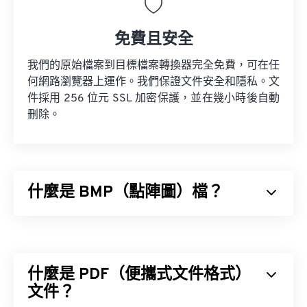
免費且安全
我們的原始檔案到目標檔案轉換器完全免費，可在任
何網路瀏覽器上運作。我們保證文件安全和隱私。文
件採用 256 位元 SSL 加密保護，並在幾小時後自動
刪除。
什麼是 BMP（點陣圖）檔？
點陣圖 (BMP) 是一種基於像素的檔案格式，用於儲
存二維影像，通常不進行任何壓縮。 BMP 使用稱為
柵格圖形的點陣資料結構，該結構決定了影像的色彩
什麼是 PDF（便攜式文件格式）
深度。 BMP 主要用於照片的數位出版。然而，由於
缺乏壓縮，BMP 檔案通常很大。
文件？