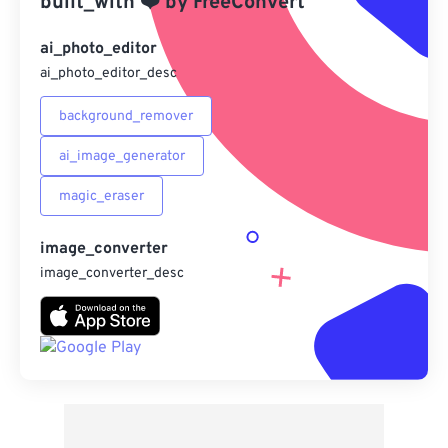
built_with
❤️
by
FreeConvert
另存為預設
ai_photo_editor
ai_photo_editor_desc
background_remover
ai_image_generator
magic_eraser
image_converter
image_converter_desc