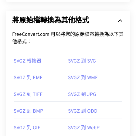
aMicrosoft
將原始檔轉換為其他格式
IrfanView
FreeConvert.com 可以將您的原始檔案轉換為以下其
開發人員：
Microsoft
他格式：
初始發布日期：
1985 年 11 月 20 日
SVGZ 轉換器
SVGZ 到 SVG
href="https://en.wikipedia.org/wiki/ICO_(file_format)
target="_blank">https://en.wikipedia.org/wiki/ICO_(f
SVGZ 到 EMF
SVGZ 到 WMF
https://www.webdesignerdepot.com/2009/03/operat
system-interface-design-between-1981-2009/
SVGZ 到 TIFF
SVGZ 到 JPG
SVGZ 到 BMP
SVGZ 到 ODD
SVGZ 到 GIF
SVGZ 到 WebP