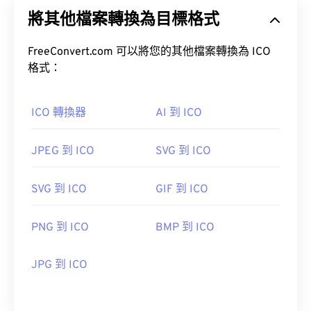
像素，24 位元顏色和 8 位元透明度。 ICO 文件提供
將其他檔案轉換為目標格式
了一種便捷的方式來儲存和縮放顯示圖標所需的圖
像，以便 Windows 用戶可以將圖像與應用程式關聯
起來。
FreeConvert.com 可以將您的其他檔案轉換為 ICO
格式：
如何開啟 ICO 檔案？
ICO 轉換器
AI 到 ICO
使用 Windows 內建的
IconMaker
開啟、編輯並建立
ICO 檔案。
CorelDRAW
也是一款優秀的 ICO 檔案開
啟、編輯和建立程式。
JPEG 到 ICO
SVG 到 ICO
SVG 到 ICO
GIF 到 ICO
PNG 到 ICO
BMP 到 ICO
JPG 到 ICO
GNU 影像處理程序 (GIMP) 是一款常用的 ICO 檔案
處理程序。 Mac、Linux 和 Windows 作業系統皆支
援 ICO 格式。