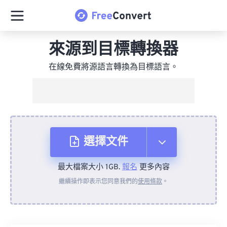
來源到目標轉換器
在線免費將源語言轉換為目標語言。
選擇文件
最大檔案大小 1GB.
報名
更多內容
來自裝置
繼續操作即表示您同意我們的
使用條款
。
來自 Dropbox