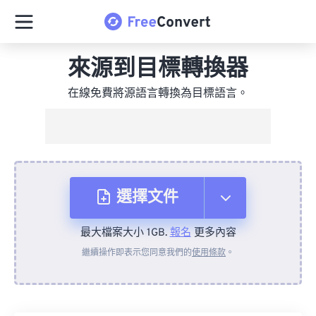
來源到目標轉換器
在線免費將源語言轉換為目標語言。
選擇文件
最大檔案大小 1GB.
報名
更多內容
來自裝置
繼續操作即表示您同意我們的
使用條款
。
來自 Dropbox