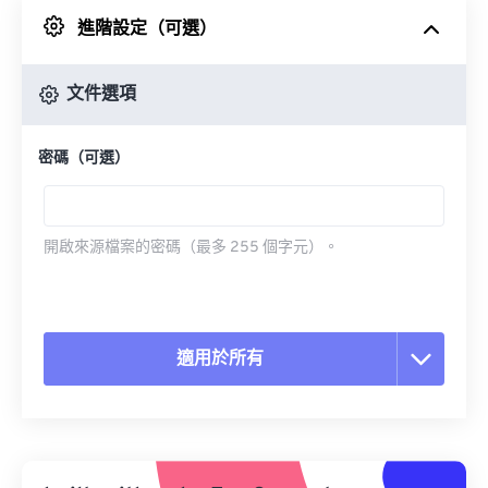
進階設定（可選）
來自 Google 雲端硬碟
文件選項
來自 OneDrive
密碼（可選）
來自網址
開啟來源檔案的密碼（最多 255 個字元）。
適用於所有
重置所有選項
應用預設