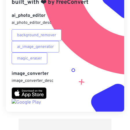
built_with
❤️
by
FreeConvert
另存為預設
ai_photo_editor
ai_photo_editor_desc
background_remover
ai_image_generator
magic_eraser
image_converter
image_converter_desc