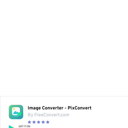
Image Converter - PixConvert
By FreeConvert.com