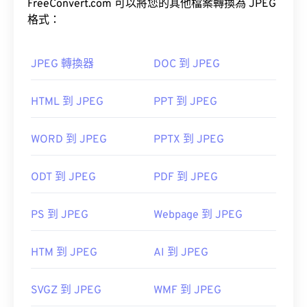
用。
FreeConvert.com 可以將您的其他檔案轉換為 JPEG
格式：
工具，將檔案大小減少多達
80%！
JPEG 轉換器
DOC 到 JPEG
如果您需要更高的壓縮率，可以將
JPG 轉換為
HTML 到 JPEG
PPT 到 JPEG
WebP
，WebP 是一種更新、更易壓縮的檔案格式。
WORD 到 JPEG
PPTX 到 JPEG
如何開啟 JPEG 檔案檔案？
ODT 到 JPEG
PDF 到 JPEG
幾乎所有影像檢視器程式和應用程式都能辨識並開啟
JPEG 檔案。只需雙擊 JPEG 文件，通常即可在預設
PS 到 JPEG
Webpage 到 JPEG
圖像檢視器、圖像編輯器或網頁瀏覽器中開啟它。
HTM 到 JPEG
AI 到 JPEG
SVGZ 到 JPEG
WMF 到 JPEG