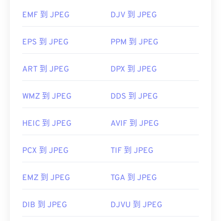
JPEG 檔案會在常用的網頁瀏覽器（例如
EMF 到 JPEG
DJV 到 JPEG
Chrome）、Microsoft 應用程式（例如 Microsoft
Photos）和 Mac OS 應用程式（例如 Apple
Preview）中自動開啟。
EPS 到 JPEG
PPM 到 JPEG
ART 到 JPEG
DPX 到 JPEG
開發者：
Chrome
聯合影像專家小組
WMZ 到 JPEG
DDS 到 JPEG
首次發布：
1992年9月18日
實用連結：
HEIC 到 JPEG
AVIF 到 JPEG
https://en.wikipedia.org/wiki/JPEG
PCX 到 JPEG
TIF 到 JPEG
https://www.lifewire.com/jpg-jpeg-file-4139913
EMZ 到 JPEG
TGA 到 JPEG
DIB 到 JPEG
DJVU 到 JPEG