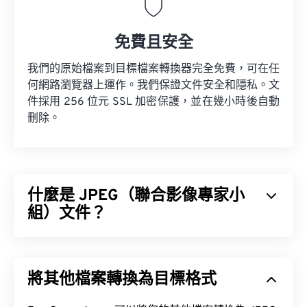
免費且安全
我們的原始檔案到目標檔案轉換器完全免費，可在任
何網路瀏覽器上運作。我們保證文件安全和隱私。文
件採用 256 位元 SSL 加密保護，並在幾小時後自動
刪除。
什麼是 JPEG（聯合影像專家小
組）文件？
JPEG（聯合影像專家小組）是一種通用檔案格式，
它利用演算法來壓縮照片和影像。 JPEG 提供的顯著
將其他檔案轉換為目標格式
壓縮率是其被廣泛應用的原因。因此，JPEG 檔案體
積相對較小，非常適合透過網路傳輸和在網站上使