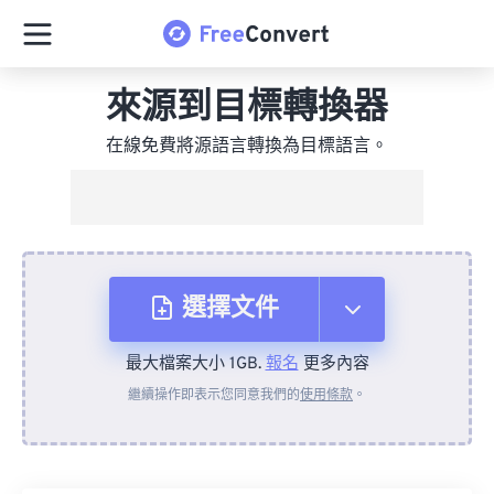
來源到目標轉換器
在線免費將源語言轉換為目標語言。
選擇文件
最大檔案大小 1GB.
報名
更多內容
來自裝置
繼續操作即表示您同意我們的
使用條款
。
來自 Dropbox