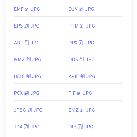
Microsoft 應用程式（例如 Microsoft Photos）和
EMF 到 JPG
DJV 到 JPG
Mac OS 應用程式（例如 Apple Preview）中自動開
啟。
EPS 到 JPG
PPM 到 JPG
影像調整器
ART 到 JPG
DPX 到 JPG
WMZ 到 JPG
DDS 到 JPG
開發者：
聯合圖像專家群組
初始發佈日期：
1992 年 9 月 18 日
HEIC 到 JPG
AVIF 到 JPG
相關 JPG 工具：
使用我們的
顏色選擇器
從映像中擷取顏色
PCX 到 JPG
TIF 到 JPG
JPEG 到 JPG
EMZ 到 JPG
TGA 到 JPG
DIB 到 JPG