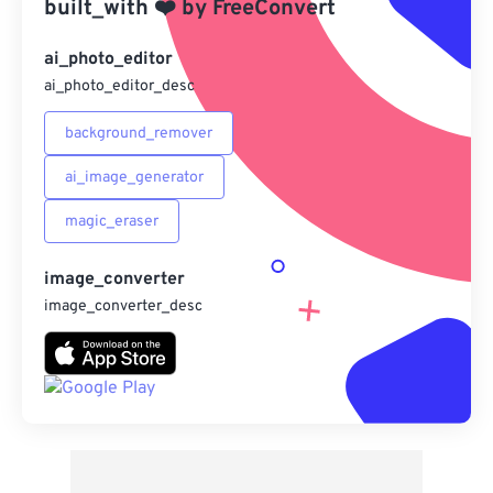
built_with
❤️
by
FreeConvert
另存為預設
ai_photo_editor
ai_photo_editor_desc
background_remover
ai_image_generator
magic_eraser
image_converter
image_converter_desc