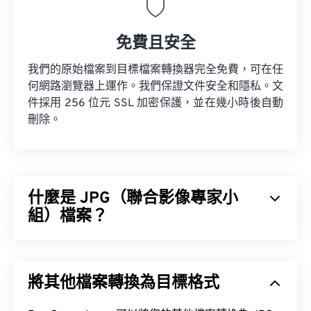
免費且安全
我們的原始檔案到目標檔案轉換器完全免費，可在任
何網路瀏覽器上運作。我們保證文件安全和隱私。文
件採用 256 位元 SSL 加密保護，並在幾小時後自動
刪除。
什麼是 JPG（聯合影像專家小
組）檔案？
JPG（聯合影像專家小組）是一種通用檔案格式，它
利用演算法來壓縮照片和影像。 JPG 格式之所以被
將其他檔案轉換為目標格式
廣泛使用，是因為它具有極高的壓縮率。因此，JPG
檔案體積相對較小，非常適合透過網路傳輸和在網站