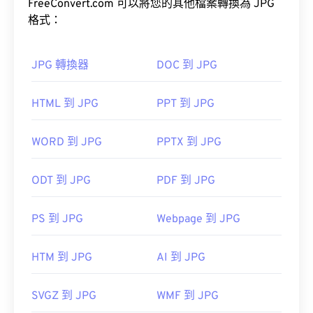
上使用。
FreeConvert.com 可以將您的其他檔案轉換為 JPG
格式：
工具，將檔案大小減少多達
80%！
JPG 轉換器
DOC 到 JPG
如果您需要更高的壓縮率，可以將
JPG 轉換為
HTML 到 JPG
PPT 到 JPG
WebP
，WebP 是一種更新、更易壓縮的檔案格式。
WORD 到 JPG
PPTX 到 JPG
如何開啟 JPG 檔案檔案？
ODT 到 JPG
PDF 到 JPG
幾乎所有影像檢視器程式和應用程式都能辨識並開啟
JPG 檔案。通常情況下，只需雙擊 JPG 文件，即可
PS 到 JPG
Webpage 到 JPG
在預設的圖像檢視器、圖像編輯器或網頁瀏覽器中開
啟。若要選擇特定應用程式開啟文件，請右鍵單擊並
HTM 到 JPG
AI 到 JPG
選擇“開啟方式”進行選擇。
SVGZ 到 JPG
WMF 到 JPG
JPG 檔案會在常用的網頁瀏覽器（例如 Chrome）、