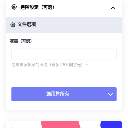
進階設定（可選）
來自 Google 雲端硬碟
文件選項
來自 OneDrive
密碼（可選）
來自網址
開啟來源檔案的密碼（最多 255 個字元）。
適用於所有
重置所有選項
應用預設