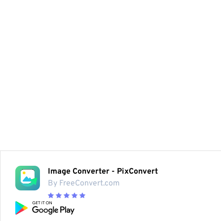
Image Converter - PixConvert
By FreeConvert.com