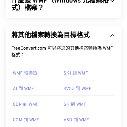
什麼是 WMF（Windows 元檔案格
式是
CorelDraw Graphics Suite
。在 macOS 系統
上，可以嘗試使用
式）檔案？
WMF Converter Pro
。
Adobe Illustrator
Windows 元檔案格式 (WMF) 是一種 Microsoft
Windows 檔案類型，可儲存向量和點陣圖映像。
其他可嘗試的檢視器包括：
PhotoFiltre Studio
、
將其他檔案轉換為目標格式
Microsoft 設計 WMF 的目的是為了在 Microsoft 應用
Ability Photopaint
和 Windows 系統上的
微軟
程式之間共用圖形資料。 WMF 是 32 位元增強型
Windows 元檔案 (EMF) 的 16 位元前身。
FreeConvert.com 可以將您的其他檔案轉換為 WMF
首次發布：
1992
格式：
如何開啟 WMF 檔案？
WMF 轉換器
SK1 到 WMF
在 Windows 系統中，可以使用相容的影像處理程序
輕鬆開啟 WMF 文件，例如
CorelDraw Graphics
Suite
。
AI 到 WMF
SVGZ 到 WMF
Adobe Illustrator
CDR 到 WMF
SK 到 WMF
另一個可以嘗試的替代檢視器是
XnView MP
，它是
CGM 到 WMF
VSD 到 WMF
跨平台的免費軟體。可以在 Windows 上開啟 WMF