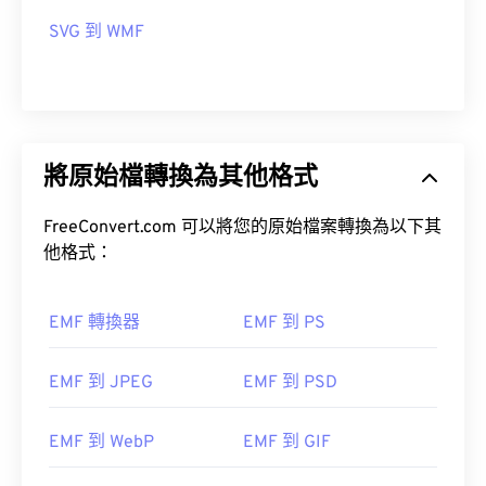
檔案的程式包括
PhotoFiltre Studio
、
Ability
Photopaint
和
Ability
和
Ultimate Painta
和
SVG 到 WMF
Ultimate Painta
和
Ultimate Painta
。
開發人員：
微軟
將原始檔轉換為其他格式
首次發布：
1992
FreeConvert.com 可以將您的原始檔案轉換為以下其
他格式：
EMF 轉換器
EMF 到 PS
EMF 到 JPEG
EMF 到 PSD
EMF 到 WebP
EMF 到 GIF