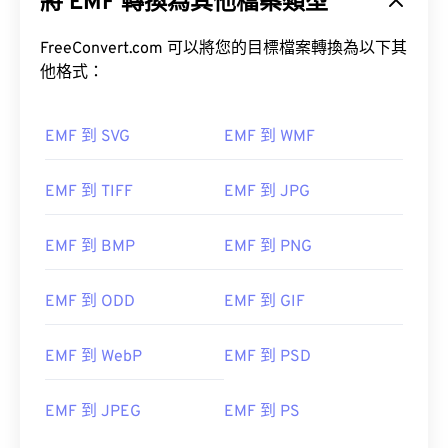
將 EMF 轉換為其他檔案類型
在 Microsoft Windows 系統上，常用的 WMF 開啟程
式是
CorelDraw Graphics Suite
。在 macOS 系統
上，可以嘗試使用
FreeConvert.com 可以將您的目標檔案轉換為以下其
WMF Converter Pro
。
他格式：
Adobe Illustrator
EMF 到 SVG
EMF 到 WMF
其他可嘗試的檢視器包括：
PhotoFiltre Studio
、
Ability Photopaint
和 Windows 系統上的
微軟
EMF 到 TIFF
EMF 到 JPG
首次發布：
1992
EMF 到 BMP
EMF 到 PNG
EMF 到 ODD
EMF 到 GIF
EMF 到 WebP
EMF 到 PSD
EMF 到 JPEG
EMF 到 PS