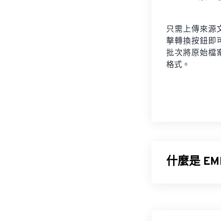
只需上傳來源
擊轉換按鈕即
批次將原始檔
格式。
什麼是 EM
增強型 Wind
運行。在 Micr
macOS 系統