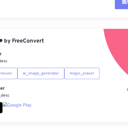
適
重
應
️
by
FreeConvert
另
r
desc
emover
ai_image_generator
magic_eraser
er
_desc