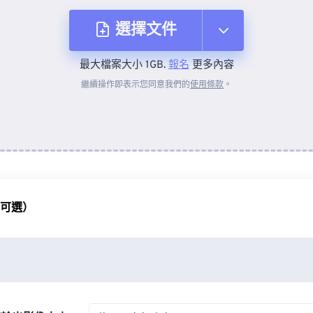
選擇文件
最大檔案大小 1GB.
報名
更多內容
來自裝置
繼續操作即表示您同意我們的
使用條款
。
來自 Dropbox
來自 Google 雲端硬碟
（可選）
來自 OneDrive
來自網址