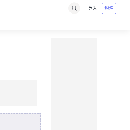
登入
報名