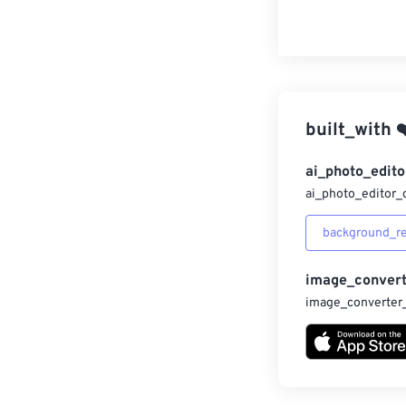
built_with
❤
ai_photo_edito
ai_photo_editor_
background_r
image_convert
image_converter