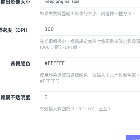
Keep original size
整輸出影像大小
如果需要調整輸出影像的大小，請選擇一種方法。
素密度（DPI）
在光柵轉換中，透過設定每英吋像素數來確定影像清晰
1000 之間的 DPI 值。
背景顏色
使用顏色選擇器選擇顏色，或輸入十六進位顏色值。
#FFFFFF）
背景不透明度
有效輸入範圍為 0、0.1、0.2…直至 1