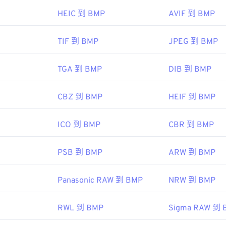
HEIC 到 BMP
AVIF 到 BMP
osoft Corporation
：
1985 年 11 月 20 日
TIF 到 BMP
JPEG 到 BMP
TGA 到 BMP
DIB 到 BMP
ipedia.org/wiki/BMP_file_format
microsoft.com/en-us/windows/win32/gdi/bitmaps
CBZ 到 BMP
HEIF 到 BMP
ICO 到 BMP
CBR 到 BMP
PSB 到 BMP
ARW 到 BMP
Panasonic RAW 到 BMP
NRW 到 BMP
RWL 到 BMP
Sigma RAW 到 