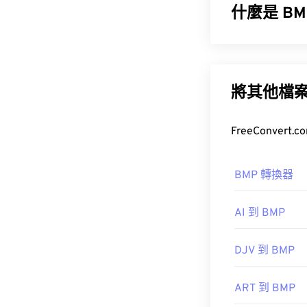
什麼是 B
Adobe Illustrat
其他可嘗試的
點陣圖 (BM
首次發布：
199
用稱為柵格圖形
版。然而，由於
將其他檔
如何開啟 
BMP 檔案可
BMP 轉換器
AI 到 BMP
除了開啟 BM
DJV 到 BMP
ART 到 BMP
ColorStrokes