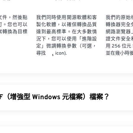
文件，然後點
我們同時使用開源軟體和客
我們的原始
可。您也可以
製化軟體，以確保轉換品質
轉換器完全
案轉換為目標
達到最高標準。在大多數情
網路瀏覽器
況下，您可以使用「進階設
證文件安全
定」微調轉換參數（可選，
用 256 位元
並在幾小時
尋找
icon).
F（增強型 Windows 元檔案）檔案？
ows 元檔案 (EMF) 是一種基於點陣圖的檔案格式，它是
XnView MP
osoft Windows 系統上，常用的 WMF 開啟程式是
CorelDraw Grap
上，可以嘗試使用
WMF Converter Pro
。