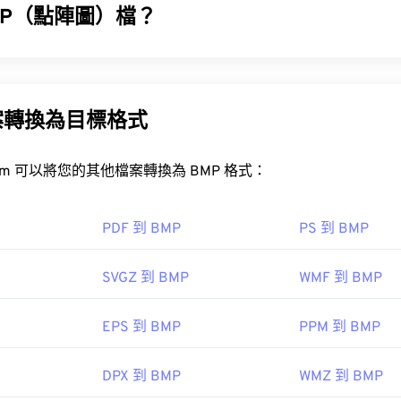
MP（點陣圖）檔？
or
檢視器包括：
PhotoFiltre Studio
、
Ability Photopaint
和 Window
P) 是一種基於像素的檔案格式，用於儲存二維影像，通常不進行任何壓
2
的點陣資料結構，該結構決定了影像的色彩深度。 BMP 主要
缺乏壓縮，BMP 檔案通常很大。
案轉換為目標格式
BMP 檔案？
FreeConvert.com 可以將您的其他檔案轉換為 BMP 格式：
以是設備相關的，也可以是設備無關的。
Microsoft Paint
PDF 到 BMP
PS 到 BMP
DIB
SVGZ 到 BMP
WMF 到 BMP
P 檔案外，許多應用程式也可以用來建立 BMP 文件，例如
Adobe Il
EPS 到 BMP
PPM 到 BMP
CorelDRAW
Apple P
DPX 到 BMP
WMZ 到 BMP