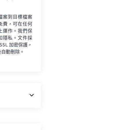
檔案到目標檔案
免費，可在任何
上運作。我們保
和隱私。文件採
 SSL 加密保護，
後自動刪除。
，它支援跨平台
hics Suite
。在