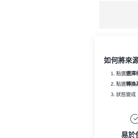
如何將來
點選
選擇
點選
轉換
狀態變成
易於