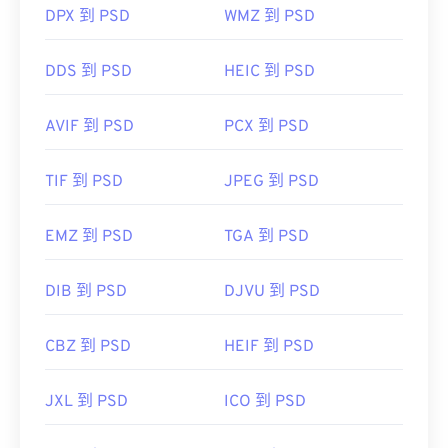
DPX 到 PSD
WMZ 到 PSD
用。為了解決這個問題，PSD 通常會轉換為可以壓
縮資料的檔案格式。
DDS 到 PSD
HEIC 到 PSD
轉換為 JPEG
有損
AVIF 到 PSD
無損壓縮
PCX 到 PSD
TIF 到 PSD
JPEG 到 PSD
開發人員：
Adobe 公司
初始發佈日期：
1990 年 2 月 19 日
EMZ 到 PSD
TGA 到 PSD
實用連結：
DIB 到 PSD
DJVU 到 PSD
https://www.lifewire.com/psd-file-2622194
CBZ 到 PSD
HEIF 到 PSD
JXL 到 PSD
ICO 到 PSD