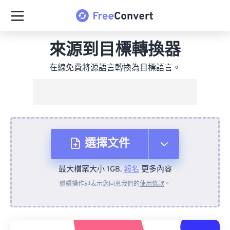
來源到目標轉換器
在線免費將源語言轉換為目標語言。
選擇文件
最大檔案大小 1GB.
報名
更多內容
來自裝置
繼續操作即表示您同意我們的
使用條款
。
來自 Dropbox