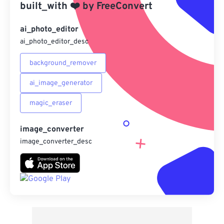
built_with
❤️
by
FreeConvert
來自 Google 雲端硬碟
ai_photo_editor
ai_photo_editor_desc
來自 OneDrive
background_remover
ai_image_generator
來自網址
magic_eraser
image_converter
image_converter_desc