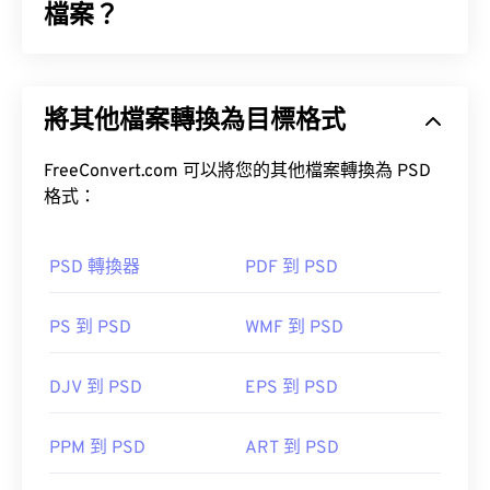
上，可以嘗試使用
檔案？
WMF Converter Pro
。
Adobe Illustrator
Photoshop 文件 (PSD) 是
Adobe Photoshop
的預設
檔案類型，Adobe Photoshop 是一款功能強大且複
其他可嘗試的檢視器包括：
PhotoFiltre Studio
、
將其他檔案轉換為目標格式
雜的圖形設計程式。
Ability Photopaint
和 Windows 系統上的
微軟
FreeConvert.com 可以將您的其他檔案轉換為 PSD
首次發布：
1992
格式：
PSD 轉換器
PDF 到 PSD
如何開啟 PSD 檔案？
PS 到 PSD
WMF 到 PSD
Adobe Photoshop 是開啟 PSD 檔案最常用的程式。
GNU 影像處理程式（也稱為 GIMP）是 Adobe 產品
DJV 到 PSD
EPS 到 PSD
的免費替代方案。
PPM 到 PSD
ART 到 PSD
由於 PSD 檔案體積較大，因此不易傳輸、儲存或共