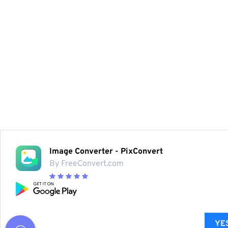
Image Converter - PixConvert
By FreeConvert.com
YES