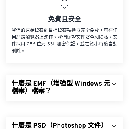
免費且安全
我們的原始檔案到目標檔案轉換器完全免費，可在任
何網路瀏覽器上運作。我們保證文件安全和隱私。文
件採用 256 位元 SSL 加密保護，並在幾小時後自動
刪除。
什麼是 EMF（增強型 Windows 元
檔案）檔案？
增強型 Windows 元檔案 (EMF) 是一種基於點陣圖的
檔案格式，它是
XnView MP
，它支援跨平台運行。
在 Microsoft Windows 系統上，常用的 WMF 開啟程
什麼是 PSD（Photoshop 文件）
式是
CorelDraw Graphics Suite
。在 macOS 系統