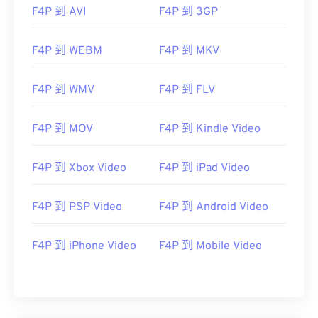
F4P 到 AVI
F4P 到 3GP
初始發布：
2007
實用連結：
F4P 到 WEBM
F4P 到 MKV
https://en.wikipedia.org/wiki/Flash_Video
F4P 到 WMV
F4P 到 FLV
https://www.iso.org/standard/68960.html
F4P 到 MOV
F4P 到 Kindle Video
F4P 到 Xbox Video
F4P 到 iPad Video
F4P 到 PSP Video
F4P 到 Android Video
F4P 到 iPhone Video
F4P 到 Mobile Video