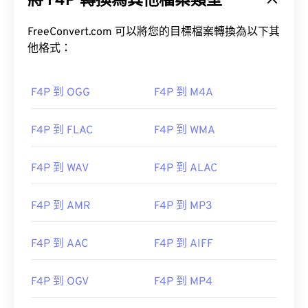
將 F4P 轉換為其他檔案類型
差異之外，F4P 與 F4V 格式相同；除F4P文件外，其
他文件均受
FreeConvert.com 可以將您的目標檔案轉換為以下其
數位版權管理 (DRM)
保護。
他格式：
如何開啟F4P檔案？
F4P 到 OGG
F4P 到 M4A
在大多數平台上，F4P檔案預設使用
Adobe Flash
F4P 到 FLAC
F4P 到 WMA
Player
開啟。在Microsoft Windows作業系統上，
Adobe AIR
可能是預設播放器。
F4P 到 WAV
F4P 到 ALAC
F4P 到 AMR
F4P 到 MP3
F4P 到 AAC
F4P 到 AIFF
F4P 到 OGV
F4P 到 MP4
開發者：
Adobe