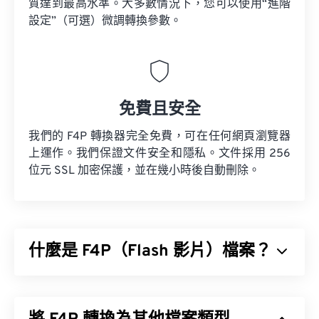
質達到最高水準。大多數情況下，您可以使用“進階
設定”（可選）微調轉換參數。
免費且安全
我們的 F4P 轉換器完全免費，可在任何網頁瀏覽器
上運作。我們保證文件安全和隱私。文件採用 256
位元 SSL 加密保護，並在幾小時後自動刪除。
什麼是 F4P（Flash 影片）檔案？
F4P 是一種常見的容器格式，通常被稱為「
Flash 影
片
」。它使用
編解碼器
壓縮多媒體文件，並支援透
過互聯網以串流媒體形式傳輸音訊和視訊。除了一個