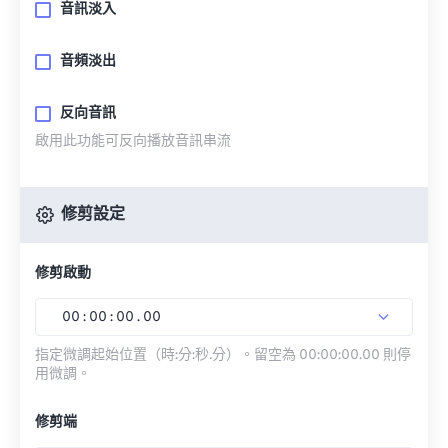
音訊淡入
音頻淡出
反向音訊
啟用此功能可反向播放音訊串流
修剪設定
修剪啟動
00
:
00
:
00
.
00
指定微調起始位置（時:分:秒.分）。留空為 00:00:00.00 則停
用微調。
修剪端