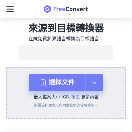
來源到目標轉換器
在線免費將源語言轉換為目標語言。
選擇文件
最大檔案大小 1GB.
報名
更多內容
來自裝置
繼續操作即表示您同意我們的
使用條款
。
來自 Dropbox