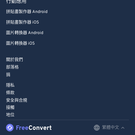
79
79
行動應用
80
80
拼貼畫製作器 Android
81
81
拼貼畫製作器 iOS
82
82
圖片轉換器 Android
83
83
圖片轉換器 iOS
84
84
關於我們
85
85
部落格
86
86
捐
87
87
隱私
88
88
條款
安全與合規
89
89
接觸
90
90
地位
91
91
繁體中文
English
92
92