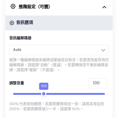
進階設定（可選）
來自 Google 雲端硬碟
音訊選項
來自 OneDrive
音訊編解碼器
來自網址
Auto
選擇一種編解碼器來編碼或壓縮音訊串流。若要使用最常用的
編解碼器，請選擇“自動”（建議）。若要轉換而不重新編碼音
頻，請選擇“複製”（不建議）。
調整音量
100
100% 代表原始體積。若要將體積增加一倍，請將其增加到
200%。若要將體積減少一半，請選擇 50%。