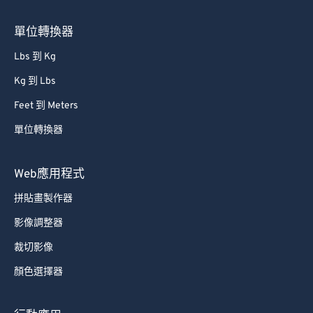
66
66
67
67
單位轉換器
68
68
Lbs 到 Kg
69
69
Kg 到 Lbs
70
70
Feet 到 Meters
71
71
單位轉換器
72
72
73
73
Web應用程式
74
74
拼貼畫製作器
75
75
影像調整器
76
76
裁切影像
77
77
顏色選擇器
78
78