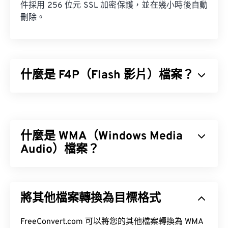
件採用 256 位元 SSL 加密保護，並在幾小時後自動
刪除。
什麼是 F4P（Flash 影片）檔案？
F4P 是一種常見的容器格式，通常被稱為「
Flash 影
片
」。它使用
編解碼器
壓縮多媒體文件，並支援透
過互聯網以串流媒體形式傳輸音訊和視訊。除了一個
什麼是 WMA（Windows Media
差異之外，F4P 與 F4V 格式相同；除F4P文件外，其
他文件均受
Audio）檔案？
數位版權管理 (DRM)
保護。
微軟最初開發
Windows Media Audio (WMA)
檔案格式
是為了與 MP3 檔案格式競爭。 WMA 既是一種音訊
如何開啟F4P檔案？
將其他檔案轉換為目標格式
編解碼器，也是一種音訊格式。自 1999 年誕生以
來，WMA 不斷發展，推出了多個更新版本：
WMA
在大多數平台上，F4P檔案預設使用
Adobe Flash
Pro
FreeConvert.com 可以將您的其他檔案轉換為 WMA
、
WMA Voice
。
Player
開啟。在Microsoft Windows作業系統上，