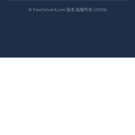
Deutsch
93
93
© FreeConvert.com 版本 版權所有 (2026)
Español
94
94
95
95
Français
96
96
Português
97
97
Italiano
98
98
Dutch
99
99
日本語
简体中文
繁體中文
한국어
Svenska