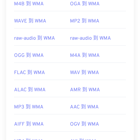
M4B 到 WMA
OGA 到 WMA
https://en.wikipedia.org/wiki/Windows_Media_Audio
https://docs.microsoft.com/en-
WAVE 到 WMA
MP2 到 WMA
us/windows/desktop/medfound/windows-media-
codecs
raw-audio 到 WMA
raw-audio 到 WMA
OGG 到 WMA
M4A 到 WMA
FLAC 到 WMA
WAV 到 WMA
ALAC 到 WMA
AMR 到 WMA
MP3 到 WMA
AAC 到 WMA
AIFF 到 WMA
OGV 到 WMA