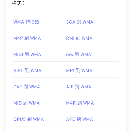
格式：
Adobe AIR
可能是預設播放器。
Windows Media
WMA 轉換器
3GA 到 WMA
如何開啟WMA檔案？
M4P 到 WMA
RMI 到 WMA
作為
Windows Media
的關鍵元件，
Windows Media
MIDI 到 WMA
raw 到 WMA
Player
支援WMA文件，並且通常是開啟這些檔案的
預設程式。然而，由於WMA檔案相對普及，許多其
開發者：
Adobe
AIFC 到 WMA
MP1 到 WMA
他播放器和程式也支援這種檔案類型。
初始發布：
2007
WMA
CAF 到 WMA
AIF 到 WMA
實用連結：
https://en.wikipedia.org/wiki/Flash_Video
其他可以開啟 WMA 檔案的程式包括
VLC 媒體播放
MID 到 WMA
M4R 到 WMA
器
和
UltraMixer
。
https://www.iso.org/standard/68960.html
OverDrive Media
OPUS 到 WMA
APE 到 WMA
Console
Apple iOS
Google Android