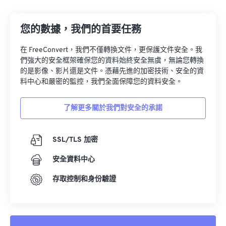
13
13
13
13
13
13
13
13
14
14
14
14
14
14
14
14
您的數據，我們的首要任務
15
15
15
15
15
15
15
15
在 FreeConvert，我們不僅轉換文件，更保護文件安全。我
16
16
16
16
16
16
16
16
們強大的安全框架確保您的資料始終安全無虞，無論您轉換
17
17
17
17
17
17
17
17
的是影像、影片還是文件。憑藉先進的加密技術、安全的資
料中心和嚴密的監控，我們全面保障您的資料安全。
18
18
18
18
18
18
18
18
19
19
19
19
19
19
19
19
了解更多關於我們對安全的承諾
20
20
20
20
20
20
20
20
21
21
21
21
21
21
21
21
SSL/TLS 加密
22
22
22
22
22
22
22
22
安全資料中心
23
23
23
23
23
23
23
23
存取控制和身份驗證
24
24
24
24
24
24
25
25
25
25
25
25
26
26
26
26
26
26