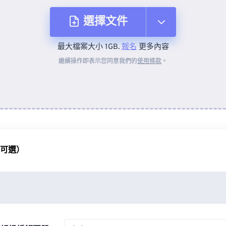
選擇文件
最大檔案大小 1GB.
報名
更多內容
來自裝置
繼續操作即表示您同意我們的
使用條款
。
來自 Dropbox
來自 Google 雲端硬碟
（可選）
來自 OneDrive
來自網址