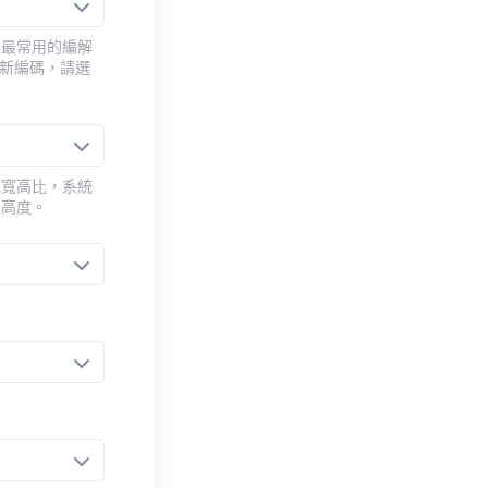
用最常用的編解
重新編碼，請選
或寬高比，系統
的高度。