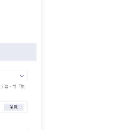
的字幕，或「複
瀏覽