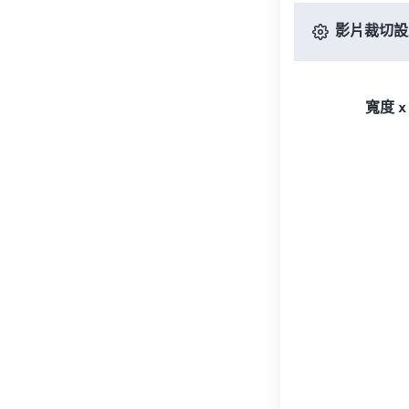
影片裁切設
寬度 