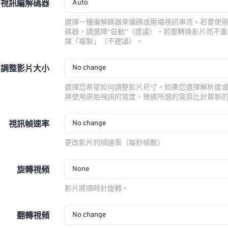
Auto
視訊編解碼器
選擇一種編解碼器來編碼或壓縮視訊串流。若要使
碼器，請選擇“自動”（建議）。若要轉換影片而不
擇「複製」（不建議）。
No change
調整影片大小
選擇您希望如何調整影片尺寸。如果您選擇解析度
將使用原始視訊的寬度，根據所選的寬高比計算新
No change
視訊幀速率
更改影片的幀速率（每秒幀數）
None
旋轉視頻
影片將順時針旋轉。
No change
翻轉視頻