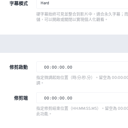
Hard
字幕模式
硬字幕始終可見並整合到影片中，適合永久字幕；
儲，可以開啟或關閉以實現個人化觀看。
修剪啟動
00
:
00
:
00
.
00
00
00
00
00
指定微調起始位置（時:分:秒.分）。留空為 00:00:00
調。
01
01
01
01
02
02
02
02
修剪端
00
:
00
:
00
.
00
03
03
03
03
00
00
00
00
指定修剪結束位置（HH:MM:SS.MS）。留空為 00:00
此功能。
04
04
04
04
01
01
01
01
05
05
05
05
02
02
02
02