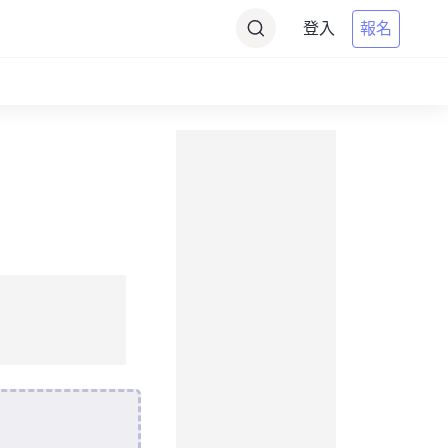
登入
報名