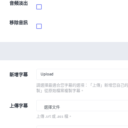
音頻淡出
移除音訊
Upload
新增字幕
請選擇最適合您字幕的選項：「上傳」新增您自己
製」從原始檔案複製字幕。
上傳字幕
選擇文件
上傳 .srt 或 .ass 檔。