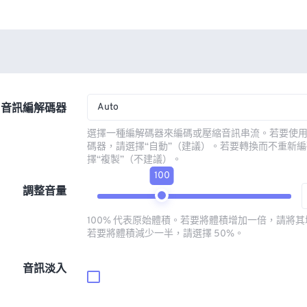
Auto
音訊編解碼器
選擇一種編解碼器來編碼或壓縮音訊串流。若要使
碼器，請選擇“自動”（建議）。若要轉換而不重新
擇“複製”（不建議）。
100
調整音量
100% 代表原始體積。若要將體積增加一倍，請將其增
若要將體積減少一半，請選擇 50%。
音訊淡入