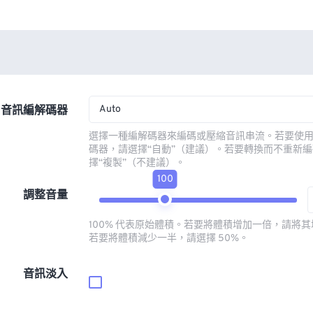
Auto
音訊編解碼器
選擇一種編解碼器來編碼或壓縮音訊串流。若要使
碼器，請選擇“自動”（建議）。若要轉換而不重新
擇“複製”（不建議）。
100
調整音量
100% 代表原始體積。若要將體積增加一倍，請將其增
若要將體積減少一半，請選擇 50%。
音訊淡入