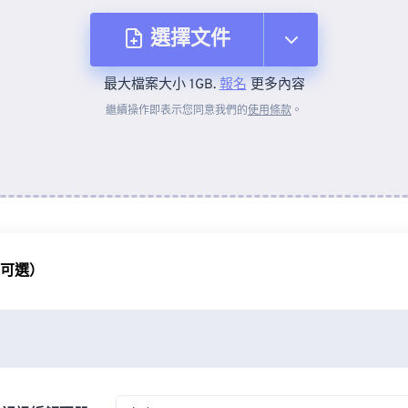
選擇文件
最大檔案大小 1GB.
報名
更多內容
來自裝置
繼續操作即表示您同意我們的
使用條款
。
來自 Dropbox
來自 Google 雲端硬碟
（可選）
來自 OneDrive
來自網址