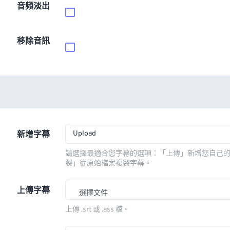
音頻淡出
移除音訊
Upload
新增字幕
請選擇最適合您字幕的選項：「上傳」新增您自己
製」從原始檔案複製字幕。
上傳字幕
選擇文件
上傳 .srt 或 .ass 檔。