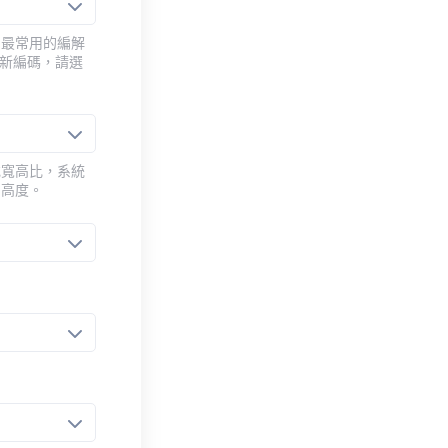
用最常用的編解
重新編碼，請選
或寬高比，系統
的高度。