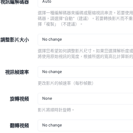
Auto
視訊編解碼器
選擇一種編解碼器來編碼或壓縮視訊串流。若要使
碼器，請選擇“自動”（建議）。若要轉換影片而不
擇「複製」（不建議）。
No change
調整影片大小
選擇您希望如何調整影片尺寸。如果您選擇解析度
將使用原始視訊的寬度，根據所選的寬高比計算新
No change
視訊幀速率
更改影片的幀速率（每秒幀數）
None
旋轉視頻
影片將順時針旋轉。
No change
翻轉視頻