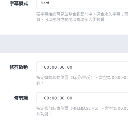
Hard
字幕模式
硬字幕始終可見並整合到影片中，適合永久字幕；
儲，可以開啟或關閉以實現個人化觀看。
修剪啟動
00
:
00
:
00
.
00
00
00
00
00
指定微調起始位置（時:分:秒.分）。留空為 00:00:00
調。
01
01
01
01
02
02
02
02
修剪端
00
:
00
:
00
.
00
03
03
03
03
00
00
00
00
指定修剪結束位置（HH:MM:SS.MS）。留空為 00:00
此功能。
04
04
04
04
01
01
01
01
05
05
05
05
02
02
02
02