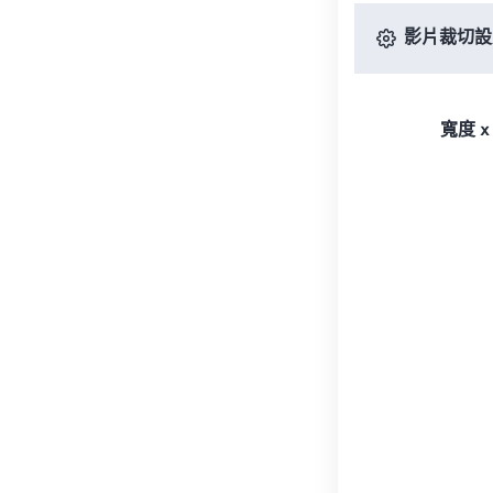
影片裁切設
寬度 