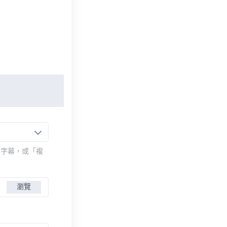
的字幕，或「複
瀏覽