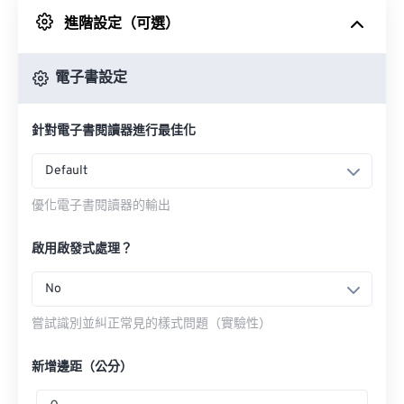
進階設定（可選）
來自 Google 雲端硬碟
電子書設定
來自 OneDrive
針對電子書閱讀器進行最佳化
來自網址
Default
優化電子書閱讀器的輸出
啟用啟發式處理？
No
嘗試識別並糾正常見的樣式問題（實驗性）
新增邊距（公分）