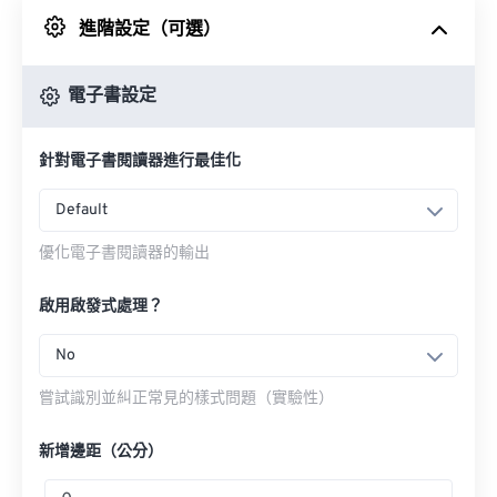
進階設定（可選）
來自 Google 雲端硬碟
電子書設定
來自 OneDrive
針對電子書閱讀器進行最佳化
來自網址
Default
優化電子書閱讀器的輸出
啟用啟發式處理？
No
嘗試識別並糾正常見的樣式問題（實驗性）
新增邊距（公分）