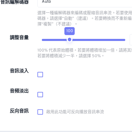
Auto
音訊編解碼器
選擇一種編解碼器來編碼或壓縮音訊串流。若要使
碼器，請選擇“自動”（建議）。若要轉換而不重新
擇“複製”（不建議）。
100
調整音量
100% 代表原始體積。若要將體積增加一倍，請將其增
若要將體積減少一半，請選擇 50%。
音訊淡入
音頻淡出
反向音訊
啟用此功能可反向播放音訊串流