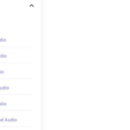
0 種不同的音訊格
dio
dio
io
 Player
、
udio
dio
od Audio