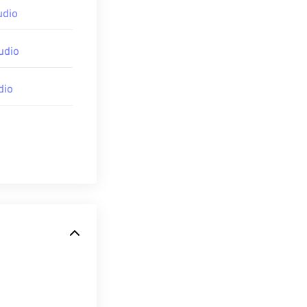
udio
udio
dio