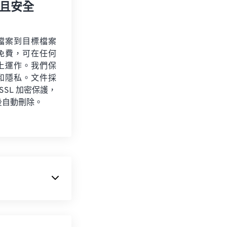
且安全
檔案到目標檔案
免費，可在任何
上運作。我們保
和隱私。文件採
 SSL 加密保護，
後自動刪除。
IDI 是
數位音
、軟體和硬體之間