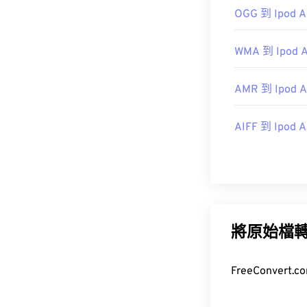
https://en.wiki
OGG 到 Ipod A
https://www.mid
WMA 到 Ipod A
AMR 到 Ipod A
AIFF 到 Ipod A
將原始檔
FreeConve