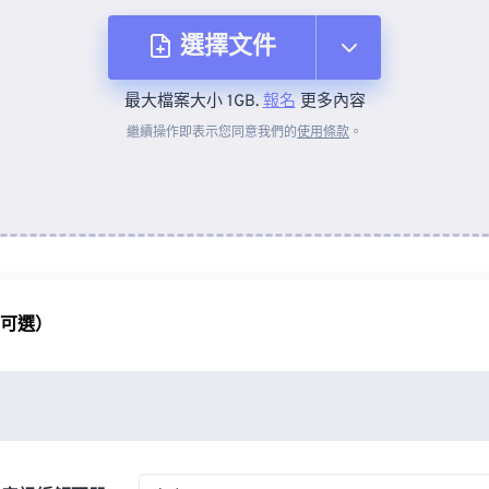
選擇文件
最大檔案大小 1GB.
報名
更多內容
來自裝置
繼續操作即表示您同意我們的
使用條款
。
來自 Dropbox
來自 Google 雲端硬碟
（可選）
來自 OneDrive
來自網址