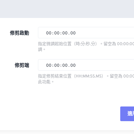
修剪啟動
00
:
00
:
00
.
00
指定微調起始位置（時:分:秒.分）。留空為 00:00:00
調。
00
00
00
00
01
01
01
01
修剪端
00
:
00
:
00
.
00
02
02
02
02
指定修剪結束位置（HH:MM:SS.MS）。留空為 00:00
此功能。
03
03
03
03
00
00
00
00
04
04
04
04
01
01
01
01
05
05
05
05
02
02
02
02
適
06
06
06
06
03
03
03
03
07
07
07
07
04
04
04
04
重