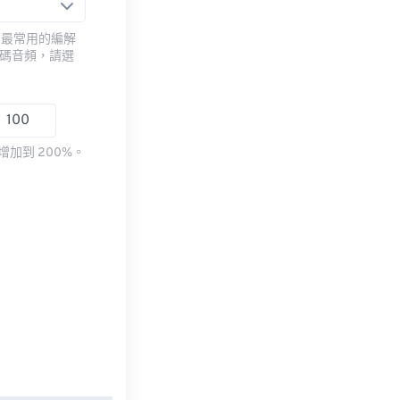
用最常用的編解
編碼音頻，請選
加到 200%。