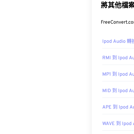
共享音樂資訊
將其他檔
如何開啟 M
開啟 MIDI 
Ipod Audio 
式。
RMI 到 Ipod A
MP1 到 Ipod A
其他可以開啟 M
Musavig/r.com/
MID 到 Ipod A
開發者：
MID
APE 到 Ipod A
首次發布：
198
WAVE 到 Ipod 
實用連結：