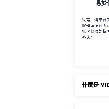
易於
只需上傳來源
擊轉換按鈕即
批次將原始檔
格式。
什麼是 M
樂器數位介面 (
樂
領域的標準化