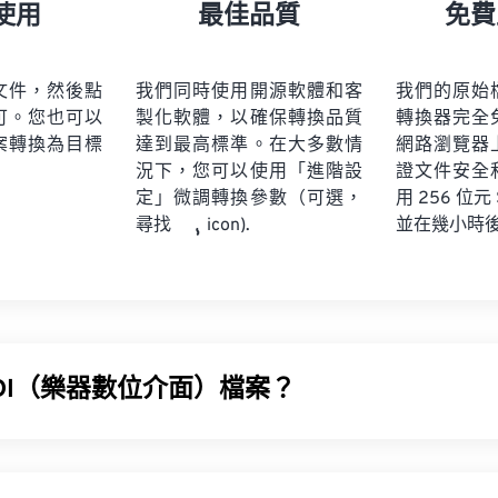
21
21
21
21
18
18
18
18
使用
最佳品質
免費
22
22
22
22
19
19
19
19
23
23
23
23
20
20
20
20
文件，然後點
我們同時使用開源軟體和客
我們的原始
24
24
24
可。您也可以
製化軟體，以確保轉換品質
轉換器完全
21
21
21
21
案轉換為目標
達到最高標準。在大多數情
網路瀏覽器
25
25
25
22
22
22
22
況下，您可以使用「進階設
證文件安全
26
26
26
定」微調轉換參數（可選，
23
23
23
23
用 256 位元
並在幾小時
尋找
icon).
27
27
27
24
24
24
28
28
28
25
25
25
29
29
29
26
26
26
30
30
30
27
27
27
31
31
31
IDI（樂器數位介面）檔案？
28
28
28
32
32
32
29
29
29
MIDI) 是一種用於管理數位樂器和電腦之間互動的協定。本質上，M
33
33
33
30
30
30
語言。 MIDI 與其他音訊檔案類型不同，其目的是在應用程式
34
34
34