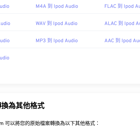
pedia.org/wiki/MIDI
udio
M4A 到 Ipod Audio
FLAC 到 Ipod A
48
48
48
45
45
45
i.org/specifications
49
49
49
46
46
46
udio
WAV 到 Ipod Audio
ALAC 到 Ipod A
50
50
50
47
47
47
51
51
51
udio
MP3 到 Ipod Audio
AAC 到 Ipod Au
48
48
48
52
52
52
49
49
49
udio
53
53
53
50
50
50
54
54
54
51
51
51
55
55
55
52
52
52
56
56
56
53
53
53
57
57
57
轉換為其他格式
54
54
54
58
58
58
55
55
55
rt.com 可以將您的原始檔案轉換為以下其他格式：
59
59
59
56
56
56
60
57
57
57