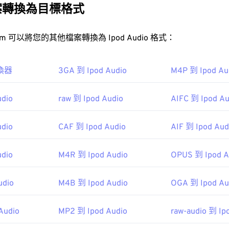
31
31
31
（例如音符、時值、音高和音量）。
案轉換為目標格式
35
35
35
32
32
32
36
36
36
33
33
33
FreeConvert.com 可以將您的其他檔案轉換為 Ipod Audio 格式：
IDI 檔案？
37
37
37
34
34
34
檔案的最佳程式是
Awave Studio
和
Audacity
。 Awave 可以讀取 26
38
38
38
35
35
35
轉換器
3GA 到 Ipod Audio
M4P 到 Ipod Au
39
39
39
36
36
36
免費
開源
udio
raw 到 Ipod Audio
AIFC 到 Ipod Au
40
40
40
37
37
37
41
41
41
38
38
38
udio
CAF 到 Ipod Audio
AIF 到 Ipod Aud
IDI 檔案的程式包括
Winamp
、
Windows Media Player
、
Karaoke
42
42
42
39
39
39
wwwr; target="_blank">Sibelius
。
43
43
43
udio
M4R 到 Ipod Audio
OPUS 到 Ipod A
40
40
40
44
44
44
41
41
41
I 製造商協會
udio
M4B 到 Ipod Audio
OGA 到 Ipod Au
45
45
45
42
42
42
3
46
46
46
43
43
43
Audio
MP2 到 Ipod Audio
raw-audio 到 Ip
47
47
47
44
44
44