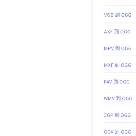
https://en.wiki
https://xiph.or
https://www.mid
VOB 到 OGG
ASF 到 OGG
MPV 到 OGG
MXF 到 OGG
F4V 到 OGG
WMV 到 OGG
3GP 到 OGG
OGV 到 OGG