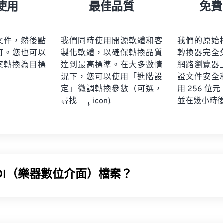
21
21
21
21
18
18
18
18
使用
最佳品質
免費
22
22
22
22
19
19
19
19
23
23
23
23
20
20
20
20
文件，然後點
我們同時使用開源軟體和客
我們的原始
24
24
24
可。您也可以
製化軟體，以確保轉換品質
轉換器完全
21
21
21
21
案轉換為目標
達到最高標準。在大多數情
網路瀏覽器
25
25
25
22
22
22
22
況下，您可以使用「進階設
證文件安全
26
26
26
定」微調轉換參數（可選，
23
23
23
23
用 256 位元
並在幾小時
尋找
icon).
27
27
27
24
24
24
28
28
28
25
25
25
29
29
29
26
26
26
30
30
30
27
27
27
31
31
31
IDI（樂器數位介面）檔案？
28
28
28
32
32
32
29
29
29
MIDI) 是一種用於管理數位樂器和電腦之間互動的協定。本質上，M
33
33
33
30
30
30
語言。 MIDI 與其他音訊檔案類型不同，其目的是在應用程式
34
34
34