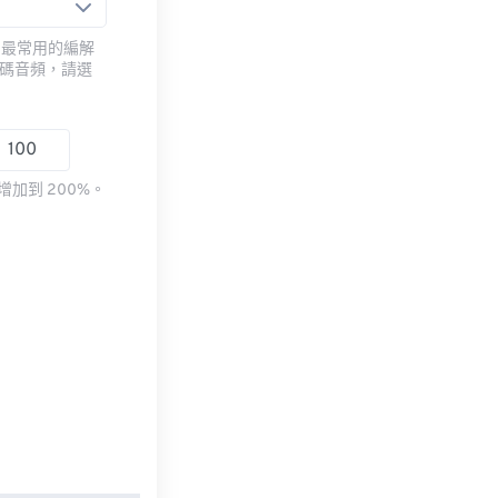
用最常用的編解
編碼音頻，請選
加到 200%。