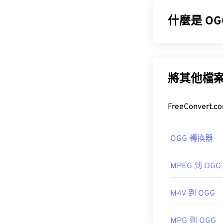
共享音樂資訊
什麼是 OG
如何開啟 M
Ogg Vorbis
一種免專利、
開啟 MIDI 
包含元資料以
式。
將其他檔
如何開啟 O
其他可以開啟 M
開啟 OGG 檔
OGG 轉換器
Musavig/r.com/
金會
MPEG 到 OGG
開發者：
MID
初始版本：
20
首次發布：
198
M4V 到 OGG
實用連結：
實用連結：
https://en.wik
MPG 到 OGG