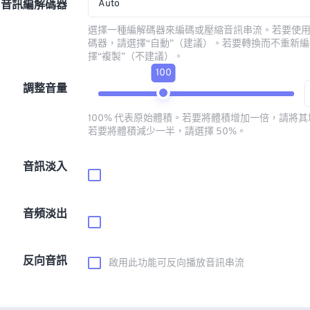
Auto
音訊編解碼器
選擇一種編解碼器來編碼或壓縮音訊串流。若要使
碼器，請選擇“自動”（建議）。若要轉換而不重新
擇“複製”（不建議）。
100
調整音量
100% 代表原始體積。若要將體積增加一倍，請將其增
若要將體積減少一半，請選擇 50%。
音訊淡入
音頻淡出
反向音訊
啟用此功能可反向播放音訊串流