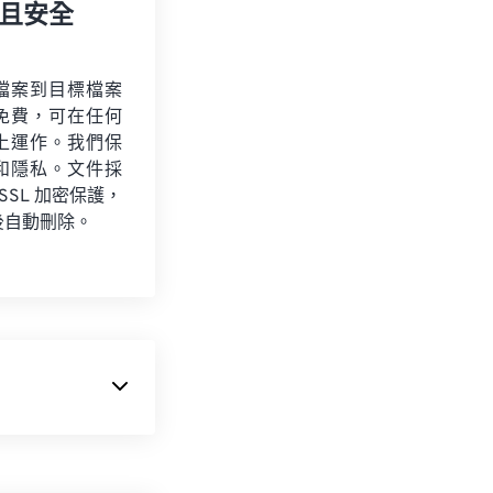
且安全
檔案到目標檔案
免費，可在任何
上運作。我們保
和隱私。文件採
 SSL 加密保護，
後自動刪除。
IDI 是
數位音
、軟體和硬體之間