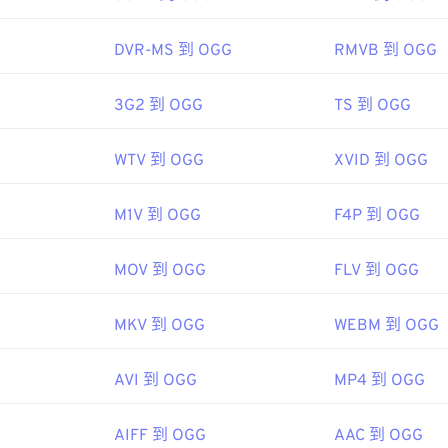
pedia.org/wiki/MIDI
g/vorbis/
48
48
48
45
45
45
i.org/specifications
DVR-MS 到 OGG
RMVB 到 OGG
49
49
49
46
46
46
50
50
50
47
47
47
3G2 到 OGG
TS 到 OGG
51
51
51
48
48
48
52
52
52
WTV 到 OGG
XVID 到 OGG
49
49
49
53
53
53
50
50
50
M1V 到 OGG
F4P 到 OGG
54
54
54
51
51
51
55
55
55
52
52
52
MOV 到 OGG
FLV 到 OGG
56
56
56
53
53
53
MKV 到 OGG
WEBM 到 OGG
57
57
57
54
54
54
58
58
58
55
55
55
AVI 到 OGG
MP4 到 OGG
59
59
59
56
56
56
60
AIFF 到 OGG
AAC 到 OGG
57
57
57