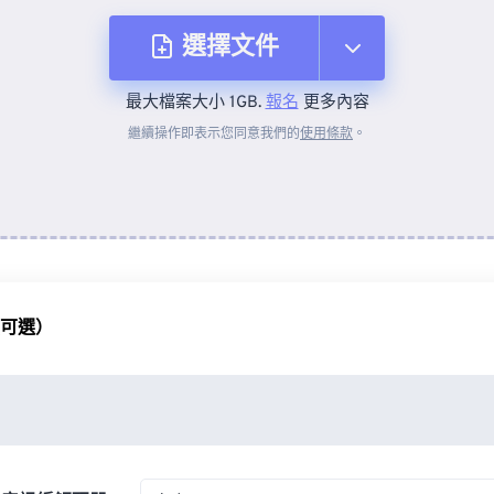
選擇文件
最大檔案大小 1GB.
報名
更多內容
來自裝置
繼續操作即表示您同意我們的
使用條款
。
來自 Dropbox
來自 Google 雲端硬碟
（可選）
來自 OneDrive
來自網址