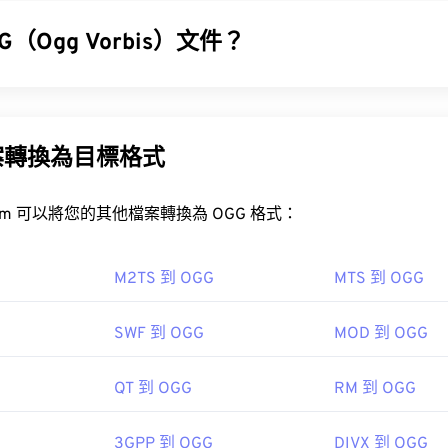
31
31
31
（例如音符、時值、音高和音量）。
35
35
35
32
32
32
G（Ogg Vorbis）文件？
36
36
36
33
33
33
IDI 檔案？
37
37
37
 (OGG) 是一種使用 Ogg Vorbis 壓縮格式的檔案。 OGG 是由 Xiph
34
34
34
免版稅的編碼方案。與
MP3
檔案一樣，OGG 檔案以其高品質而聞名
檔案的最佳程式是
Awave Studio
和
Audacity
。 Awave 可以讀取 26
38
38
38
35
35
35
及藝人和曲目標題資訊。
案轉換為目標格式
39
39
39
36
36
36
免費
開源
40
40
40
37
37
37
FreeConvert.com 可以將您的其他檔案轉換為 OGG 格式：
GG 檔案？
41
41
41
38
38
38
IDI 檔案的程式包括
Winamp
、
Windows Media Player
、
Karaoke
42
42
42
案的預設程式是
VLC 媒體播放器
。
39
39
39
M2TS 到 OGG
MTS 到 OGG
wwwr; target="_blank">Sibelius
。
43
43
43
RealPlayer
Winamp
Xin
40
40
40
SWF 到 OGG
MOD 到 OGG
44
44
44
41
41
41
I 製造商協會
00
45
45
45
42
42
42
3
QT 到 OGG
RM 到 OGG
46
46
46
43
43
43
ipedia.org/wiki/Ogg
47
47
47
3GPP 到 OGG
DIVX 到 OGG
44
44
44