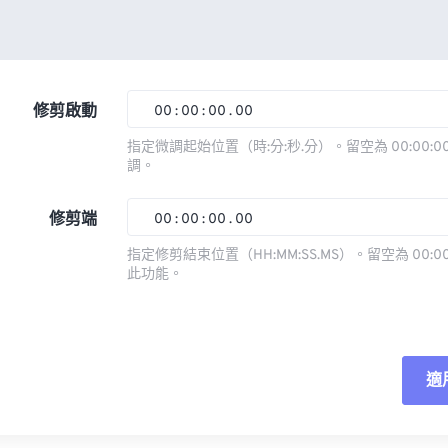
修剪啟動
00
:
00
:
00
.
00
指定微調起始位置（時:分:秒.分）。留空為 00:00:00
調。
00
00
00
00
01
01
01
01
修剪端
00
:
00
:
00
.
00
02
02
02
02
指定修剪結束位置（HH:MM:SS.MS）。留空為 00:00
此功能。
03
03
03
03
00
00
00
00
04
04
04
04
01
01
01
01
05
05
05
05
02
02
02
02
適
06
06
06
06
03
03
03
03
07
07
07
07
04
04
04
04
重