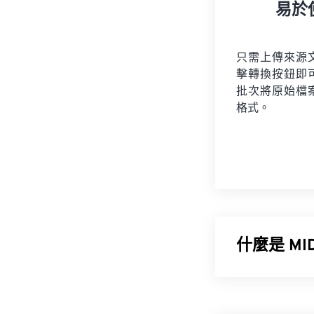
易於
只需上傳來源
擊轉換按鈕即
批次將原始檔
格式。
什麼是 M
樂器數位介面 (
樂
領域的標準化