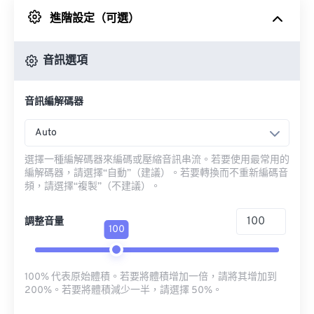
進階設定（可選）
來自 Google 雲端硬碟
音訊選項
來自 OneDrive
音訊編解碼器
來自網址
Auto
選擇一種編解碼器來編碼或壓縮音訊串流。若要使用最常用的
編解碼器，請選擇“自動”（建議）。若要轉換而不重新編碼音
頻，請選擇“複製”（不建議）。
調整音量
100
100% 代表原始體積。若要將體積增加一倍，請將其增加到
200%。若要將體積減少一半，請選擇 50%。