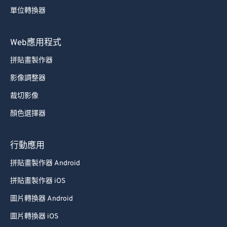
69
69
單位轉換器
70
70
71
71
Web應用程式
72
72
拼貼畫製作器
73
73
影像調整器
74
74
裁切影像
75
75
顏色選擇器
76
76
77
77
行動應用
78
78
拼貼畫製作器 Android
79
79
拼貼畫製作器 iOS
80
80
圖片轉換器 Android
81
81
圖片轉換器 iOS