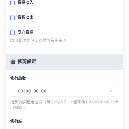
音訊淡入
音頻淡出
反向音訊
啟用此功能可反向播放音訊串流
修剪設定
修剪啟動
00
:
00
:
00
.
00
指定微調起始位置（時:分:秒.分）。留空為 00:00:00.00 則停
用微調。
修剪端