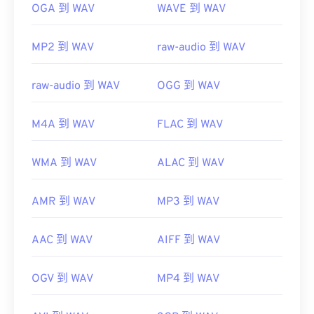
OGA 到 WAV
WAVE 到 WAV
https://en.wikipedia.org/wiki/WAV
https://www.techopedia.com/definition/12636/wavefor
MP2 到 WAV
raw-audio 到 WAV
audio-wav
raw-audio 到 WAV
OGG 到 WAV
M4A 到 WAV
FLAC 到 WAV
WMA 到 WAV
ALAC 到 WAV
AMR 到 WAV
MP3 到 WAV
AAC 到 WAV
AIFF 到 WAV
OGV 到 WAV
MP4 到 WAV