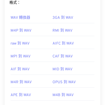
格式：
Audacity
。 Awave 可以讀取 260 種不同的音訊格
式。
免費
開源
WAV 轉換器
3GA 到 WAV
如何開啟 WAV 檔案？
M4P 到 WAV
RMI 到 WAV
開啟 WAV 檔案的預設播放器是
Windows Media
其他可以開啟 MIDI 檔案的程式包括
Winamp
、
Player
。
raw 到 WAV
AIFC 到 WAV
Windows Media Player
、
Karaoke Player
、
iTunes
VLC 媒體播放器
WAV
Musavig/r.com/wwwr; target="_blank">Sibelius
。
MP1 到 WAV
CAF 到 WAV
UltraMixer
開發者：
MIDI 製造商協會
AIF 到 WAV
MID 到 WAV
Elmedia Player
首次發布：
1983
實用連結：
M4R 到 WAV
OPUS 到 WAV
開發者：
Microsoft
，
IBIB
https://en.wikipedia.org/wiki/MIDI
APE 到 WAV
M4B 到 WAV
初始發布：
1991
https://www.midi.org/specifications
實用連結：