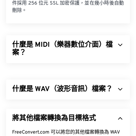
件採用 256 位元 SSL 加密保護，並在幾小時後自動
刪除。
什麼是 MIDI（樂器數位介面）檔
案？
樂器數位介面 (MIDI) 是一種用於管理數位樂器和電
腦之間互動的協定。本質上，MIDI 是
數位音樂
領域
的標準化語言。 MIDI 與其他音訊檔案類型不同，其
什麼是 WAV（波形音訊）檔案？
目的是在應用程式、軟體和硬體之間共享音樂資訊
（例如音符、時值、音高和音量）。
波形音訊 (WAV) 是最受歡迎的無損音訊檔案數位音
訊格式。 WAV 是 IBM 和 Windows 對
資源交換檔案
將其他檔案轉換為目標格式
格式 (RIFF)
進行迭代的成果。 WAV 檔案比
M4A
和
如何開啟 MIDI 檔案？
MP3
檔案大得多，因此不太適合在便攜式播放器等
消費級設備上使用。
FreeConvert.com 可以將您的其他檔案轉換為 WAV
開啟 MIDI 檔案的最佳程式是
Awave Studio
和