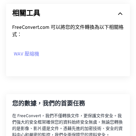
03
03
03
03
03
03
03
03
04
04
04
04
04
04
04
04
相關工具
05
05
05
05
05
05
05
05
FreeConvert.com 可以將您的文件轉換為以下相關格
06
06
06
06
06
06
06
06
式：
07
07
07
07
07
07
07
07
08
08
08
08
08
08
08
08
WAV 壓縮機
09
09
09
09
09
09
09
09
10
10
10
10
10
10
10
10
11
11
11
11
11
11
11
11
12
12
12
12
12
12
12
12
您的數據，我們的首要任務
13
13
13
13
13
13
13
13
14
14
14
14
14
14
14
14
在 FreeConvert，我們不僅轉換文件，更保護文件安全。我
們強大的安全框架確保您的資料始終安全無虞，無論您轉換
15
15
15
15
15
15
15
15
的是影像、影片還是文件。憑藉先進的加密技術、安全的資
16
16
16
16
16
16
16
16
料中心和嚴密的監控，我們全面保障您的資料安全。