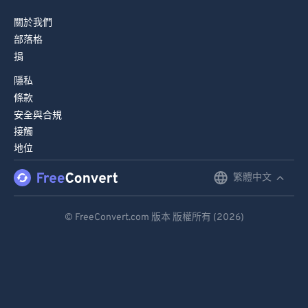
82
82
83
83
關於我們
部落格
84
84
捐
85
85
隱私
86
86
條款
87
87
安全與合規
接觸
88
88
地位
89
89
繁體中文
English
90
90
Deutsch
91
91
© FreeConvert.com 版本 版權所有 (2026)
92
92
Español
93
93
Français
94
94
Português
95
95