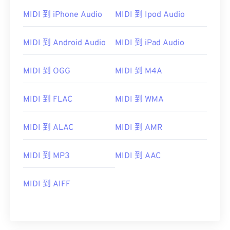
MIDI 到 iPhone Audio
MIDI 到 Ipod Audio
MIDI 到 Android Audio
MIDI 到 iPad Audio
MIDI 到 OGG
MIDI 到 M4A
MIDI 到 FLAC
MIDI 到 WMA
MIDI 到 ALAC
MIDI 到 AMR
00
00
00
00
00
00
00
00
MIDI 到 MP3
MIDI 到 AAC
00
00
00
00
00
00
00
00
MIDI 到 AIFF
01
01
01
01
01
01
01
01
02
02
02
02
02
02
02
02