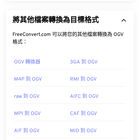
Ogg Vorbis (OGV) 是一種免費、開源、未申請專利的
多媒體容器格式和編解碼器。它是 Ogg 格式和編解
將其他檔案轉換為目標格式
碼器家族的一部分，由非營利組織
Xiph.Org 基金會
如何開啟 MIDI 檔案？
開發，旨在與
已獲專利的編解碼器
競爭。 OGV 可
時
分複用 (TDM)
FreeConvert.com 可以將您的其他檔案轉換為 OGV
音訊、視訊、文字（字幕）和元資
開啟 MIDI 檔案的最佳程式是
Awave Studio
和
料。
格式：
Audacity
。 Awave 可以讀取 260 種不同的音訊格
式。
免費
開源
OGV 轉換器
3GA 到 OGV
M4P 到 OGV
RMI 到 OGV
其他可以開啟 MIDI 檔案的程式包括
Winamp
、
如何開啟 OGV 檔案？
raw 到 OGV
AIFC 到 OGV
Windows Media Player
、
Karaoke Player
、
Musavig/r.com/wwwr; target="_blank">Sibelius
。
VLC 媒體播放器
是開啟 OGV 檔案的最佳選擇。
MP1 到 OGV
CAF 到 OGV
開發者：
MIDI 製造商協會
Winamp
Elmedia
AIF 到 OGV
MID 到 OGV
首次發布：
1983