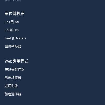
80
80
81
81
單位轉換器
82
82
Lbs 到 Kg
83
83
Kg 到 Lbs
84
84
Feet 到 Meters
85
85
單位轉換器
86
86
87
87
Web應用程式
88
88
拼貼畫製作器
89
89
影像調整器
90
90
裁切影像
91
91
顏色選擇器
92
92