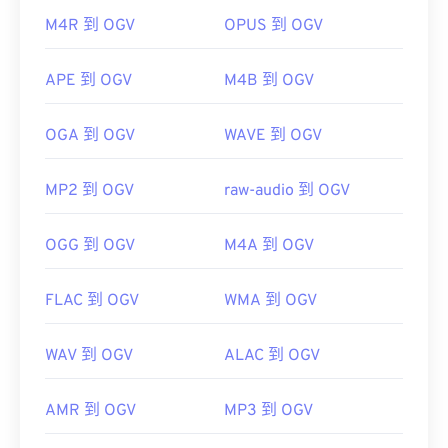
實用連結：
M4R 到 OGV
OPUS 到 OGV
OGV 可以在
Windows Media Player
Windows Media
Player
https://en.wikipedia.org/wiki/MIDI
href="https://www.xiph.org/dshow/">DirectShow
APE 到 OGV
M4B 到 OGV
https://www.midi.org/specifications
過濾器。另一方面，如果播放器不是基於
DirectShow 的，則無需此過濾器。
OGA 到 OGV
WAVE 到 OGV
MP2 到 OGV
raw-audio 到 OGV
開發者：
Xiph.Org 基金會
初始版本：
2017
OGG 到 OGV
M4A 到 OGV
實用連結：
https://en.wikipedia.org/wiki/Ogg
FLAC 到 OGV
WMA 到 OGV
https://www.xiph.org/
WAV 到 OGV
ALAC 到 OGV
AMR 到 OGV
MP3 到 OGV