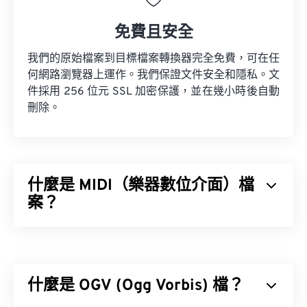
免費且安全
我們的原始檔案到目標檔案轉換器完全免費，可在任
何網路瀏覽器上運作。我們保證文件安全和隱私。文
件採用 256 位元 SSL 加密保護，並在幾小時後自動
刪除。
什麼是 MIDI（樂器數位介面）檔
案？
樂器數位介面 (MIDI) 是一種用於管理數位樂器和電
腦之間互動的協定。本質上，MIDI 是
數位音樂
領域
的標準化語言。 MIDI 與其他音訊檔案類型不同，其
什麼是 OGV (Ogg Vorbis) 檔？
目的是在應用程式、軟體和硬體之間共享音樂資訊
（例如音符、時值、音高和音量）。