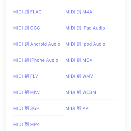
01
01
01
01
01
01
01
01
MIDI 到 FLAC
MIDI 到 M4A
02
02
02
02
02
02
02
02
03
03
03
03
03
03
03
03
MIDI 到 OGG
MIDI 到 iPad Audio
04
04
04
04
04
04
04
04
05
05
05
05
05
05
05
05
MIDI 到 Android Audio
MIDI 到 Ipod Audio
06
06
06
06
06
06
06
06
MIDI 到 iPhone Audio
MIDI 到 MOV
07
07
07
07
07
07
07
07
08
08
08
08
08
08
08
08
MIDI 到 FLV
MIDI 到 WMV
09
09
09
09
09
09
09
09
MIDI 到 MKV
MIDI 到 WEBM
10
10
10
10
10
10
10
10
11
11
11
11
11
11
11
11
MIDI 到 3GP
MIDI 到 AVI
12
12
12
12
12
12
12
12
13
13
13
13
13
13
13
13
MIDI 到 MP4