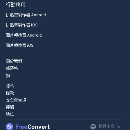
93
93
行動應用
94
94
拼貼畫製作器 Android
95
95
拼貼畫製作器 iOS
96
96
圖片轉換器 Android
97
97
圖片轉換器 iOS
98
98
99
99
關於我們
部落格
捐
隱私
條款
安全與合規
接觸
地位
繁體中文
English