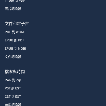
Image 到 PDF
67
67
圖片轉換器
68
68
69
69
文件和電子書
70
70
PDF 到 WORD
71
71
EPUB 到 PDF
72
72
EPUB 到 MOBI
73
73
文件轉換器
74
74
75
75
檔案與時間
76
76
RAR 到 Zip
77
77
PST 到 EST
78
78
CST 到 EST
79
79
存檔轉換器