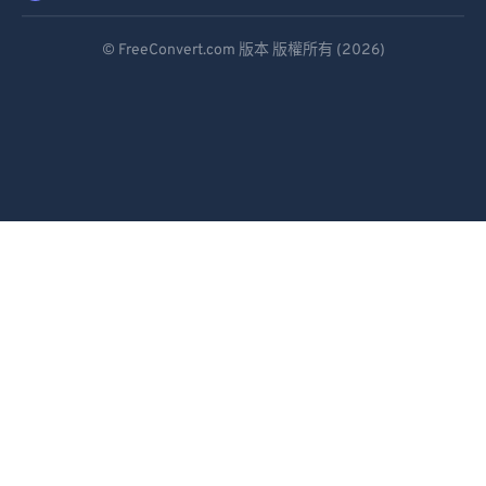
Deutsch
© FreeConvert.com 版本 版權所有 (2026)
Español
Français
Português
Italiano
Dutch
日本語
简体中文
繁體中文
한국어
Svenska