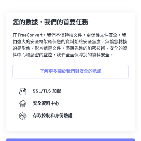
27
27
27
27
27
27
28
28
28
28
28
28
您的數據，我們的首要任務
29
29
29
29
29
29
30
30
30
30
30
30
在 FreeConvert，我們不僅轉換文件，更保護文件安全。我
們強大的安全框架確保您的資料始終安全無虞，無論您轉換
31
31
31
31
31
31
的是影像、影片還是文件。憑藉先進的加密技術、安全的資
32
32
32
32
32
32
料中心和嚴密的監控，我們全面保障您的資料安全。
33
33
33
33
33
33
了解更多關於我們對安全的承諾
34
34
34
34
34
34
35
35
35
35
35
35
SSL/TLS 加密
36
36
36
36
36
36
安全資料中心
37
37
37
37
37
37
存取控制和身份驗證
38
38
38
38
38
38
39
39
39
39
39
39
40
40
40
40
40
40