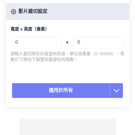
影片裁切設定
寬度 x 高度（像素）
x
請輸入裁切矩形的寬度和高度，單位為像素（0-10000）。奇
數尺寸將向下取整到最接近的偶數。
適用於所有
重置所有選項
應用預設
另存為預設