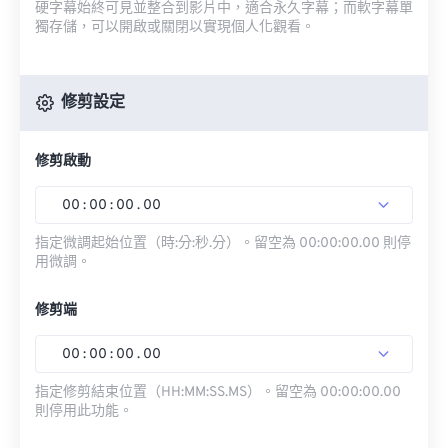
硬字幕始終可見並整合到影片中，適合永久字幕；而軟字幕單
獨存儲，可以開啟或關閉以實現個人化觀看。
修剪設定
修剪啟動
00
:
00
:
00
.
00
指定微調起始位置（時:分:秒.分）。留空為 00:00:00.00 則停
用微調。
修剪端
00
:
00
:
00
.
00
指定修剪結束位置（HH:MM:SS.MS）。留空為 00:00:00.00
則停用此功能。