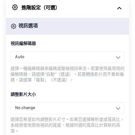
進階設定（可選）
來自 Google 雲端硬碟
視訊選項
來自 OneDrive
視訊編解碼器
來自網址
Auto
選擇一種編解碼器來編碼或壓縮視訊串流。若要使用最常用的
編解碼器，請選擇“自動”（建議）。若要轉換影片而不重新編
碼，請選擇「複製」（不建議）。
調整影片大小
No change
選擇您希望如何調整影片尺寸。如果您選擇解析度或寬高比，
系統將使用原始視訊的寬度，根據所選的寬高比計算新的高
度。