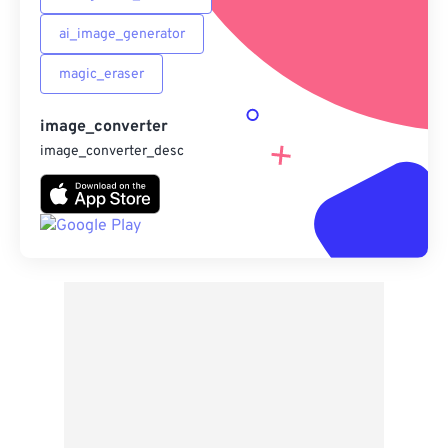
ai_image_generator
magic_eraser
image_converter
image_converter_desc