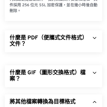
件採用 256 位元 SSL 加密保護，並在幾小時後自動
刪除。
什麼是 PDF（便攜式文件格式）
文件？
便攜式文件格式 (PDF) 是一種通用文件格式，它兼具
文字文件和圖像的特性，使其成為當今最常用的文件
類型之一。 PDF 如此受歡迎的原因在於它可以保留
什麼是 GIF（圖形交換格式）檔
文件的原始格式。 PDF 檔案在任何裝置或作業系統
上看起來都完全一樣。
案？
圖形交換格式 (GIF) 是一種點陣圖檔案格式，它是基
於像素 (
像素
)，並使用 RGB 顏色模型 (
BMP
) 不同，
如何開啟 PDF 檔案？
將其他檔案轉換為目標格式
GIF 使用無損壓縮 (
無損音頻)，並且支援無音訊動