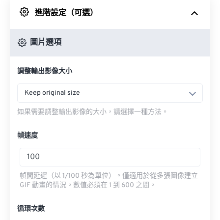
進階設定（可選）
來自 Google 雲端硬碟
圖片選項
來自 OneDrive
調整輸出影像大小
來自網址
Keep original size
如果需要調整輸出影像的大小，請選擇一種方法。
幀速度
幀間延遲（以 1/100 秒為單位）。僅適用於從多張圖像建立
GIF 動畫的情況。數值必須在 1 到 600 之間。
循環次數