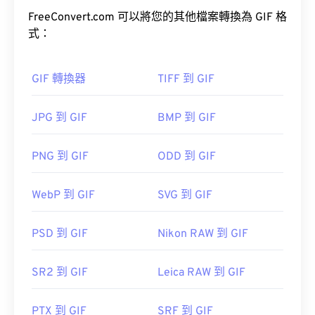
畫。
大多數人在需要開啟 PDF 檔案時會直接使用
Adobe
FreeConvert.com 可以將您的其他檔案轉換為 GIF 格
Acrobat Reader
。 Adobe 創建了 PDF 標準，其程序
GIF 最常見的用途是以動畫形式出現在廣告、社群媒
式：
無疑是目前最
流行的免費 PDF 閱讀器
。
體上的情緒回覆和表情符號中，這些內容經常在網路
上迅速傳播。
GIF 轉換器
TIFF 到 GIF
如何開啟 GIF 檔案？
JPG 到 GIF
BMP 到 GIF
幾乎所有網頁瀏覽器都支援 GIF，這使其比其他圖像
大多數網頁瀏覽器，如 Chrome 和 Firefox，都能直
格式（例如 PNG）更具優勢。此外，GIF 可以在蘋
接開啟 PDF 檔案。你可能需要也可能不需要插件或
果行動裝置（包括 iPhone 和 iPad）上打開，這使得
PNG 到 GIF
ODD 到 GIF
擴充程序，但當你點擊線上 PDF 連結時，能夠自動
它比
Adobe Flash
更受歡迎。
開啟 PDF 檔案非常方便。如果你想要更高級的功
能，我強烈推薦
SumatraPDF
或
MuPDF
。
WebP 到 GIF
SVG 到 GIF
GIF 幾乎可以在所有影像檢視器應用程式、網頁瀏覽
PSD 到 GIF
Nikon RAW 到 GIF
器和作業系統上輕鬆開啟。
Adobe
開發者：
ISO
SR2 到 GIF
Leica RAW 到 GIF
Photoshop
初始發布日期：
1993年6月15日
Microsoft Photos
實用連結：
Photoshop Elements
PTX 到 GIF
SRF 到 GIF